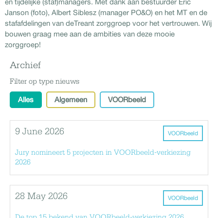
en tijdelijke (staf)managers. Met dank aan bestuurder Eric
Janson (foto), Albert Siblesz (manager PO&O) en het MT en de
stafafdelingen van deTreant zorggroep voor het vertrouwen. Wij
bouwen graag mee aan de ambities van deze mooie
zorggroep!
Archief
Filter op type nieuws
Alles
Algemeen
VOORbeeld
9 June 2026
VOORbeeld
Jury nomineert 5 projecten in VOORbeeld-verkiezing
2026
28 May 2026
VOORbeeld
De top 15 bekend van VOORbeeld-verkiezing 2026