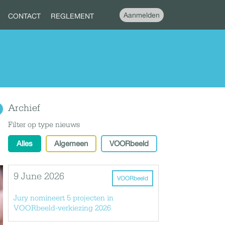
Aanmelden
CONTACT
REGLEMENT
Archief
Filter op type nieuws
Alles
Algemeen
VOORbeeld
9 June 2026
VOORbeeld
Jury nomineert 5 projecten in
VOORbeeld-verkiezing 2026