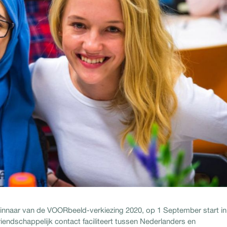
winnaar van de VOORbeeld-verkiezing 2020, op 1 September start in
endschappelijk contact faciliteert tussen Nederlanders en