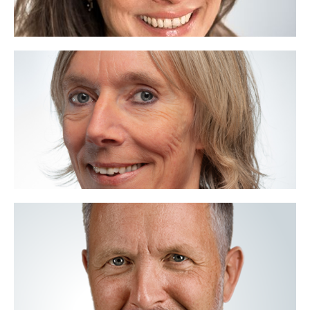
Merel Leisink
06 - 40 80 14 90
merel@voor.nl
Beweging realiseren, ik ben VOOR.
Lees meer
Philip Backx
06 - 40 98 01 67
philip@voor.nl
Talent, ik ben VOOR.
Lees meer