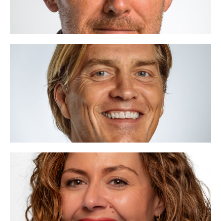
Jan Willem ten Hagen
06 - 41 76 55 86
janwillem@voor.nl
Beweging vanuit mogelijkheden, ik ben VOOR.
Lees meer
Allenoosh Azarian
06-30009276
allenoosh@voor.nl
Nieuwsgierigheid, ik ben VOOR.
Lees meer