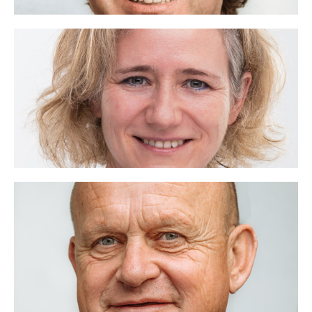
Mariët Hofenk
06 - 19 43 80 68
mariet@voor.nl
Samen groeien, ik ben VOOR.
Lees meer
Michel Vos
06 - 21 27 70 17
michel@voor.nl
Werken vanuit je hart, ik ben VOOR.
Lees meer