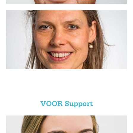
Anne-Marie Kamphuis
06 - 11 32 72 12
anne-marie@voor.nl
Bezieling, ik ben VOOR.
Lees meer
VOOR Support
Roos van Starrenburg
-