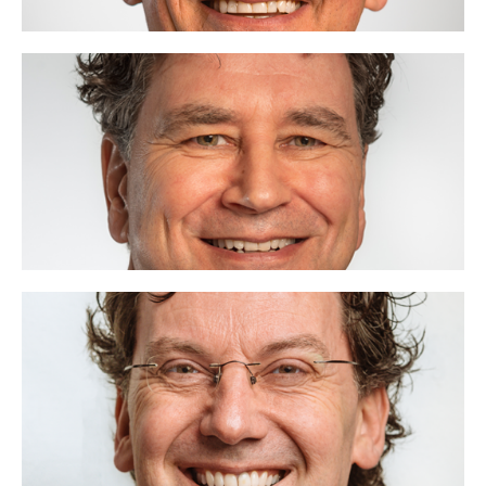
Stefan van den Oever
06 - 51 70 53 62
stefan@voor.nl
Ontwikkeling, ik ben VOOR.
Lees meer
David Zeman
06 - 46 00 31 60
david@voor.nl
Vertrouwen, ik ben VOOR.
Lees meer