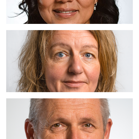
Lees meer
Carola Roos
06 - 54 21 14 64
carola@voor.nl
Verbinding vanuit nieuwsgierigheid, ik ben VOOR.
Lees meer
Tim de Jong
06 - 40 29 72 85
tim@voor.nl
Vitaliteit, ik ben VOOR.
Lees meer