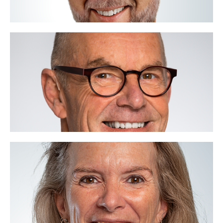
Hub Simons
06 - 51 66 66 69
hub@voor.nl
Verdwalen en verwonderen, ik ben VOOR.
Lees meer
Moniek van Balen
06 - 10 12 52 07
moniek@voor.nl
Meer werkgeluk, ik ben VOOR.
Lees meer