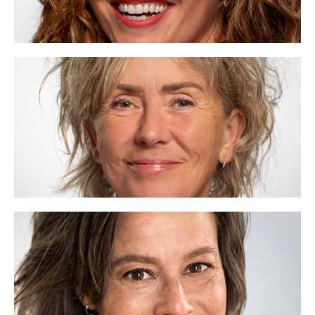
Marieke Sprietsma
06 - 28 12 17 03
marieke@voor.nl
Vrijdenken, ik ben VOOR.
Lees meer
Kyra Cools
06 - 52 33 64 80
kyra@voor.nl
De mooiste mogelijkheden, ik ben VOOR.
Lees meer