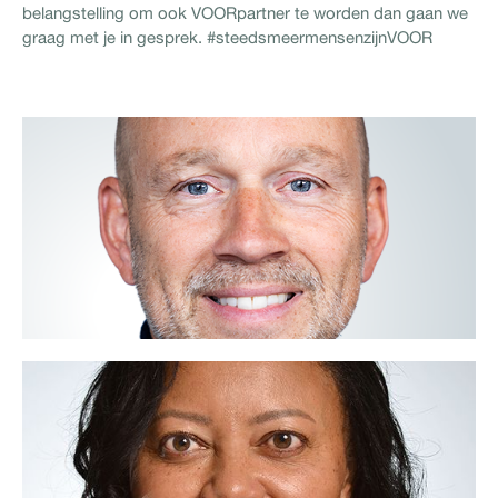
belangstelling om ook VOORpartner te worden dan gaan we
graag met je in gesprek. #steedsmeermensenzijnVOOR
Edo Lagendijk
06 - 54 33 48 22
edo@voor.nl
Groei: door te delen en samen te werken, ik ben
VOOR.
Lees meer
Smaggy Biekman
06 - 10 20 31 57
smaggy@voor.nl
Een goed gesprek, ik ben VOOR.