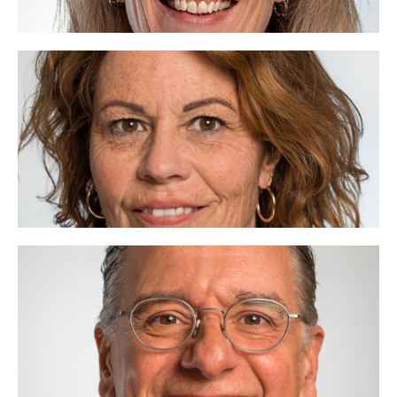
Esther Mouwe
06 - 22 41 46 69
esther@voor.nl
Serendipiteit, ik ben VOOR.
Lees meer
Roger Vroemen
06 - 20 88 45 54
roger@voor.nl
Groei door samenwerken, ik ben VOOR.
Lees meer