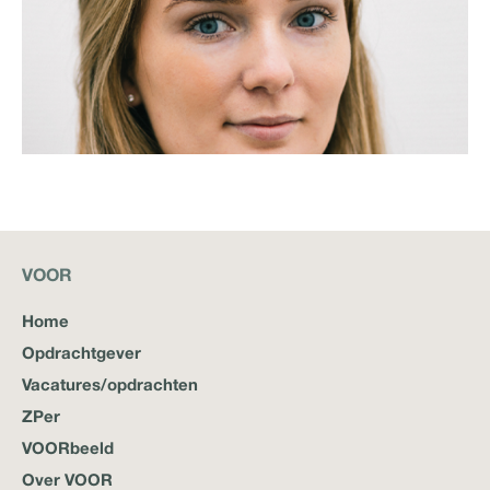
roos@voor.nl
elkaar. Ondersteunen, samen doelen berei...
Lees meer
VOOR
Home
Opdrachtgever
Vacatures/opdrachten
ZPer
VOORbeeld
Over VOOR