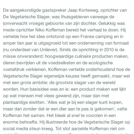
De aangekondigde gastspreker Jaap Korteweg, oprichter van
De Vegetarische Slager, was thuisgebleven vanwege de
(onverwacht vroege) geboorte van zijn dochter. Gelukkig was
mede-oprichter Niko Koffeman bereid het verhaal te doen. Hij
vertelde hoe het idee ontstond op een Franse camping en in
amper tien jaar is uitgegroeid tot een onderneming van formaat
(nu onderdeel van Unilever). Sinds de oprichting in 2010 is de
missie onveranderd: hoogwaardige culinaire producten maken,
dieren bevrijden uit de voedselketen en de ecologische
voetafdruk verkleinen. Koffeman vertelde onderhoudend hoe de
Vegetarische Slager eigenwijze keuzes heeft gemaakt, maar wel
met een grote ambitie: de grootste slager van de wereld
worden. Hun basisidee was en is: een product maken wat lijkt
op wat mensen met vlees gewend zijn, maar dan met
plantaardige eiwitten. 'Alles wat je bij een slager kunt kopen,
maar dan zonder dat er een dier aan te pas is gekomen', vatte
Koffeman het samen. Het bleek al snel te voorzien in een
enorme behoefte. Hij illustreerde hoe de Vegetarische Slager op
social media steun kreeg. Tot slot aarzelde Koffeman niet om