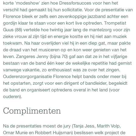
korte 'modeshow' zien hoe Dressforsucces voor hen het
verschil had gemaakt bij hun sollicitatie. Voor de presentatie van
Florence bleek er zelfs een zevenkoppige jazzband achter een
gordijn klaar te staan voor een kort live optreden. Trompetist
Guus (88) vertelde hoe twintig jaar lang de mantelzorg voor zijn
zieke vrouw al zijn tijd en energie kostte en hij niet aan muziek
toekwam. Na haar overlijden viel hij in een diep gat, maar pakte
de draad van het musiceren op en kon weer genieten van het
leven. Zangeres Jenny (bijna 70) gaf aan dat ze in het vijfjarige
bestaan van de band één keer de wekelijke repetitie had gemist
vanwege vakantie, zo enthousiast was ze over het zingen.
Ouderenzorgorganisatie Florence helpt bands onder meer bij
het opstarten, zorgt voor een dirigent of bandleider, begeleidt
de band en organiseert optredens overal in het land (voor
ouderen).
Complimenten
Na de presentaties moest de jury (Tanja Jess, Marith Volp,
Omar Munie en Robbert Huijsman) beslissen welk project de