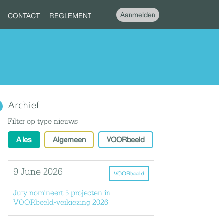
Aanmelden
CONTACT
REGLEMENT
Archief
Filter op type nieuws
Alles
Algemeen
VOORbeeld
9 June 2026
VOORbeeld
Jury nomineert 5 projecten in
VOORbeeld-verkiezing 2026