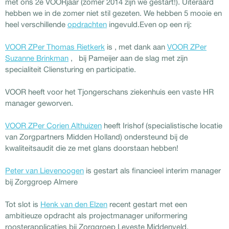
met ons 2e VOORjaar (zomer 2014 zijn we gestart!). Uiteraard
hebben we in de zomer niet stil gezeten. We hebben 5 mooie en
heel verschillende
opdrachten
ingevuld.Even op een rij:
VOOR ZPer Thomas Rietkerk
is , met dank aan
VOOR ZPer
Suzanne Brinkman
, bij Pameijer aan de slag met zijn
specialiteit Cliensturing en participatie.
VOOR heeft voor het Tjongerschans ziekenhuis een vaste HR
manager geworven.
VOOR ZPer Corien Althuizen
heeft Irishof (specialistische locatie
van Zorgpartners Midden Holland) ondersteund bij de
kwaliteitsaudit die ze met glans doorstaan hebben!
Peter van Lievenoogen
is gestart als financieel interim manager
bij Zorggroep Almere
Tot slot is
Henk van den Elzen
recent gestart met een
ambitieuze opdracht als projectmanager uniformering
roosterapplicaties bij Zorggroep Leveste Middenveld.