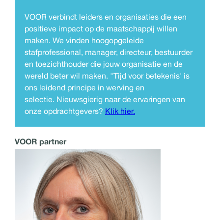
VOOR verbindt leiders en organisaties die een
positieve impact op de maatschappij willen
maken. We vinden hoogopgeleide
stafprofessional, manager, directeur, bestuurder
en toezichthouder die jouw organisatie en de
wereld beter wil maken. "Tijd voor betekenis' is
ons leidend principe in werving en
selectie. Nieuwsgierig naar de ervaringen van
onze opdrachtgevers?
Klik hier.
VOOR partner
Merel Leisink
06 - 40 80 14 90
merel@voor.nl
Ik
ben
voor
Beweging ontstaat niet
vanzelf. Het vraagt om verb...