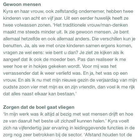
Gewoon mensen
Kyra en haar vrouw, ook zelfstandig ondernemer, hebben twee
kinderen van acht en vijf jaar. Uit een eerder huwelijk heeft ze
twee volwassen zonen. ‘Het traditionele vrouw/man-denken
maakt me steeds minder uit. Ik zie gewoon mensen. Je bent
allemaal hetzelfde en ook allemaal anders. Die verschillen kun je
benutten. Ja, als we met onze kinderen samen ergens komen,
vragen ze wel eens: wie bent u dan? Je ziet ze kijken als ik
aangeef dat ik ook de moeder ben. Pas dan realiseer ik me
weer hoe er in hokjes gekeken wordt. Voor mij was het
verrassender dat ik weer verliefd was. En ja, het was op een
vrouw. En als ik nu met mijn nieuwe gezin de verjaardag van mijn
oudste zoon vier met mijn ex en zijn vriendin, dan voel ik me rijk
dat alles naast elkaar kan bestaan.’
Zorgen dat de boel gaat vliegen
‘In mijn werk was ik altijd al bezig met wat mensen drijft en hoe
ze van daaruit het beste uit zichzelf kunnen halen.’ Kyra voelt
zich na vijfendertig jaar ervaring in leidinggevende functies in de
zorg nog zeer betrokken bij de sector. ‘Afstand houden tot de