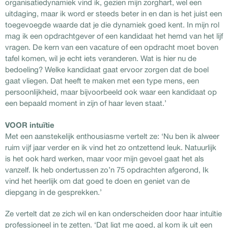
organisatiedynamiek vind ik, gezien mijn zorghart, wel een
uitdaging, maar ik word er steeds beter in en dan is het juist een
toegevoegde waarde dat je die dynamiek goed kent. In mijn rol
mag ik een opdrachtgever of een kandidaat het hemd van het lijf
vragen. De kern van een vacature of een opdracht moet boven
tafel komen, wil je echt iets veranderen. Wat is hier nu de
bedoeling? Welke kandidaat gaat ervoor zorgen dat de boel
gaat vliegen. Dat heeft te maken met een type mens, een
persoonlijkheid, maar bijvoorbeeld ook waar een kandidaat op
een bepaald moment in zijn of haar leven staat.’
VOOR intuïtie
Met een aanstekelijk enthousiasme vertelt ze: ‘Nu ben ik alweer
ruim vijf jaar verder en ik vind het zo ontzettend leuk. Natuurlijk
is het ook hard werken, maar voor mijn gevoel gaat het als
vanzelf. Ik heb ondertussen zo’n 75 opdrachten afgerond, Ik
vind het heerlijk om dat goed te doen en geniet van de
diepgang in de gesprekken.’
Ze vertelt dat ze zich wil en kan onderscheiden door haar intuïtie
professioneel in te zetten. ‘Dat ligt me goed, al kom ik uit een