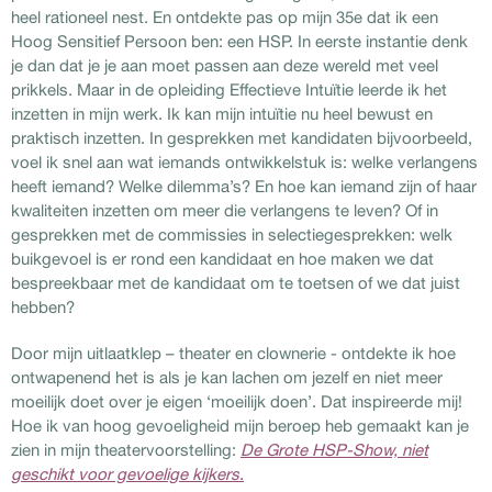
heel rationeel nest. En ontdekte pas op mijn 35e dat ik een
Hoog Sensitief Persoon ben: een HSP. In eerste instantie denk
je dan dat je je aan moet passen aan deze wereld met veel
prikkels. Maar in de opleiding Effectieve Intuïtie leerde ik het
inzetten in mijn werk. Ik kan mijn intuïtie nu heel bewust en
praktisch inzetten. In gesprekken met kandidaten bijvoorbeeld,
voel ik snel aan wat iemands ontwikkelstuk is: welke verlangens
heeft iemand? Welke dilemma’s? En hoe kan iemand zijn of haar
kwaliteiten inzetten om meer die verlangens te leven? Of in
gesprekken met de commissies in selectiegesprekken: welk
buikgevoel is er rond een kandidaat en hoe maken we dat
bespreekbaar met de kandidaat om te toetsen of we dat juist
hebben?
Door mijn uitlaatklep – theater en clownerie - ontdekte ik hoe
ontwapenend het is als je kan lachen om jezelf en niet meer
moeilijk doet over je eigen ‘moeilijk doen’. Dat inspireerde mij!
Hoe ik van hoog gevoeligheid mijn beroep heb gemaakt kan je
zien in mijn theatervoorstelling:
De Grote HSP-Show, niet
geschikt voor gevoelige kijkers
.