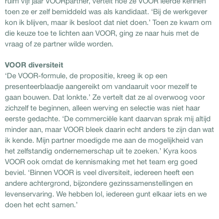
ruim vijf jaar VOORpartner, vertelt hoe ze VOOR leerde kennen
toen ze er zelf bemiddeld was als kandidaat. ‘Bij de werkgever
kon ik blijven, maar ik besloot dat niet doen.’ Toen ze kwam om
die keuze toe te lichten aan VOOR, ging ze naar huis met de
vraag of ze partner wilde worden.
VOOR diversiteit
‘De VOOR-formule, de propositie, kreeg ik op een
presenteerblaadje aangereikt om vandaaruit voor mezelf te
gaan bouwen. Dat lonkte.’ Ze vertelt dat ze al overwoog voor
zichzelf te beginnen, alleen werving en selectie was niet haar
eerste gedachte. ‘De commerciële kant daarvan sprak mij altijd
minder aan, maar VOOR bleek daarin echt anders te zijn dan wat
ik kende. Mijn partner moedigde me aan de mogelijkheid van
het zelfstandig ondernemerschap uit te zoeken.’ Kyra koos
VOOR ook omdat de kennismaking met het team erg goed
beviel. ‘Binnen VOOR is veel diversiteit, iedereen heeft een
andere achtergrond, bijzondere gezinssamenstellingen en
levenservaring. We hebben lol, iedereen gunt elkaar iets en we
doen het echt samen.’