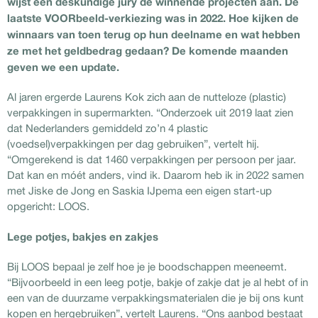
wijst een deskundige jury de winnende projecten aan. De
laatste VOORbeeld-verkiezing was in 2022. Hoe kijken de
winnaars van toen terug op hun deelname en wat hebben
ze met het geldbedrag gedaan? De komende maanden
geven we een update.
Al jaren ergerde Laurens Kok zich aan de nutteloze (plastic)
verpakkingen in supermarkten. “Onderzoek uit 2019 laat zien
dat Nederlanders gemiddeld zo’n 4 plastic
(voedsel)verpakkingen per dag gebruiken”, vertelt hij.
“Omgerekend is dat 1460 verpakkingen per persoon per jaar.
Dat kan en móét anders, vind ik. Daarom heb ik in 2022 samen
met Jiske de Jong en Saskia IJpema een eigen start-up
opgericht: LOOS.
Lege potjes, bakjes en zakjes
Bij LOOS bepaal je zelf hoe je je boodschappen meeneemt.
“Bijvoorbeeld in een leeg potje, bakje of zakje dat je al hebt of in
een van de duurzame verpakkingsmaterialen die je bij ons kunt
kopen en hergebruiken”, vertelt Laurens. “Ons aanbod bestaat