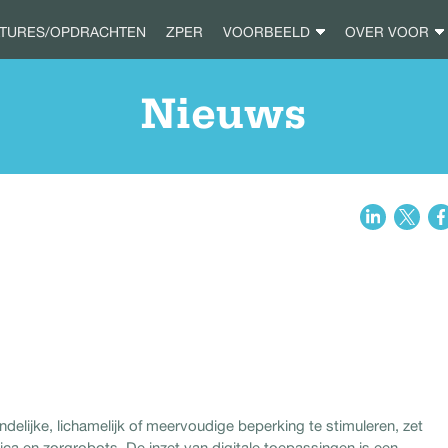
ATURES/OPDRACHTEN
ZPER
VOORBEELD
OVER VOOR
Nieuws
lijke, lichamelijk of meervoudige beperking te stimuleren, zet
ica en zorgrobots. De inzet van digitale toepassingen is een