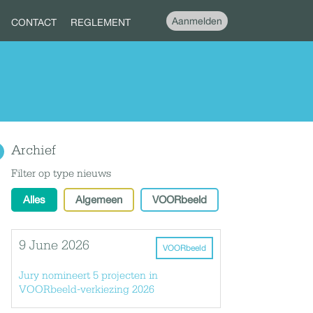
Aanmelden
CONTACT
REGLEMENT
Archief
Filter op type nieuws
Alles
Algemeen
VOORbeeld
9 June 2026
VOORbeeld
Jury nomineert 5 projecten in
VOORbeeld-verkiezing 2026