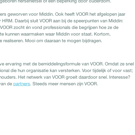
ngeboren hersenletsel of een beperking door ouderdom.
ers geworven voor Middin. Ook heeft VOOR het afgelopen jaar
ur HRM. Daarbij sluit VOOR aan bij de speerpunten van Middin:
. VOOR zocht én vond professionals die begrijpen hoe ze de
te kunnen waarmaken waar Middin voor staat. Kortom,
e realiseren. Mooi om daaraan te mogen bijdragen.
ve ervaring met de bemiddelingsformule van VOOR. Omdat ze snel
al die hun organisatie kan versterken. Voor tijdelijk of voor vast;
hthouders. Het netwerk van VOOR groeit daardoor snel. Interesse?
van de
partners
. Steeds meer mensen zijn VOOR.