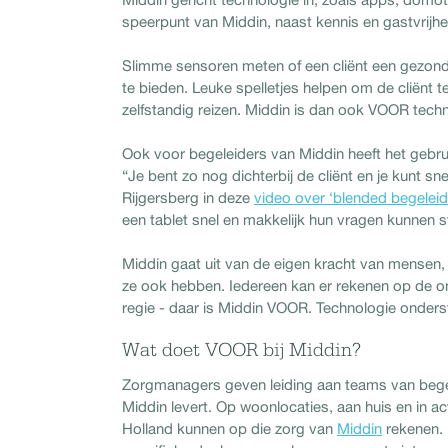
speerpunt van Middin, naast kennis en gastvrijhe
Slimme sensoren meten of een cliënt een gezond 
te bieden. Leuke spelletjes helpen om de cliënt t
zelfstandig reizen. Middin is dan ook VOOR techn
Ook voor begeleiders van Middin heeft het gebru
“Je bent zo nog dichterbij de cliënt en je kunt sn
Rijgersberg in deze
video over ‘blended begeleid
een tablet snel en makkelijk hun vragen kunnen st
Middin gaat uit van de eigen kracht van mensen,
ze ook hebben. Iedereen kan er rekenen op de ond
regie - daar is Middin VOOR. Technologie onderst
Wat doet VOOR bij Middin?
Zorgmanagers geven leiding aan teams van begele
Middin levert. Op woonlocaties, aan huis en in a
Holland kunnen op die zorg van
Middin
rekenen. 