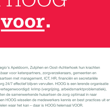
regio's Apeldoorn, Zutphen en Oost-Achterhoek hun krachten
ekbaar voor ketenpartners, zorgverzekeraars, gemeenten en
sartsen met management, ICT, HR, financiën en secretariële
zorg 24/7 effectief blijven vervullen. HOOG is een lerende organisatie
n vertegenwoordigd: krimp (vergrijzing, arbeidsmarktproblematiek),
richten de samenwerkende huisartsen de zorg optimaal in naar
nnen HOOG wisselen de medewerkers kennis en best practices uit e
delen waar het kan – daar is HOOG helemaal VOOR.