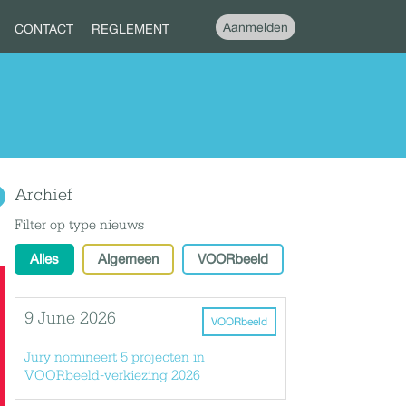
Aanmelden
CONTACT
REGLEMENT
Archief
Filter op type nieuws
Alles
Algemeen
VOORbeeld
9 June 2026
VOORbeeld
Jury nomineert 5 projecten in
VOORbeeld-verkiezing 2026