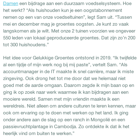
Damen
een bijdrage aan een duurzaam voedselsysteem. Hoe
het werkt? “Als huishouden kun je een oogstabonnement
nemen op een van onze voedseltuinen”, legt Sam uit. “Tussen
mei en december mag je groentes oogsten. Je kunt zo vaak
langskomen als je wilt. Met onze 2 tuinen voorzien we ongeveer
550 leden van lokaal geproduceerde groentes. Dat zijn zo’n 200
tot 300 huishoudens.”
Het idee voor Gelukkige Groentes ontstond in 2019. “Ik twijfelde
al een tijdje of mijn werk nog bij mij paste”, vertelt Sam. “Als
accountmanager in de IT maakte ik snel carrière, maar ik miste
zingeving. Ook drong het tot me door dat we helemaal niet
goed met de aarde omgaan. Daarom zegde ik mijn baan op en
ging ik op zoek naar werk waarmee ik kan bijdragen aan een
mooiere wereld. Samen met mijn vriendin maakte ik een
wereldreis. Niet alleen om andere culturen te leren kennen, maar
ook om ervaring op te doen met werken op het land. Ik ging
onder andere aan de slag op een ranch in Mongolië en een
passievruchtplantage in Cambodja. Zo ontdekte ik dat ik het
heerlijk vind om buiten te werken.”