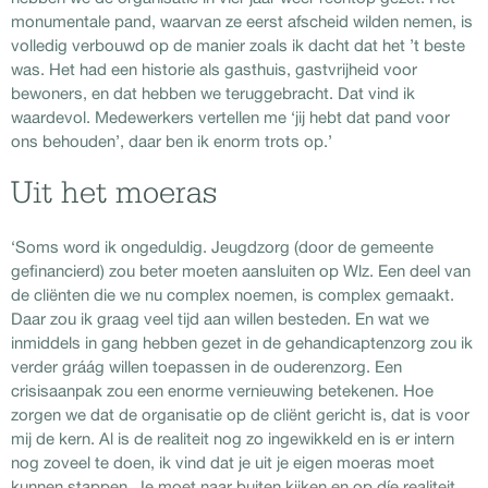
monumentale pand, waarvan ze eerst afscheid wilden nemen, is
volledig verbouwd op de manier zoals ik dacht dat het ’t beste
was. Het had een historie als gasthuis, gastvrijheid voor
bewoners, en dat hebben we teruggebracht. Dat vind ik
waardevol. Medewerkers vertellen me ‘jij hebt dat pand voor
ons behouden’, daar ben ik enorm trots op.’
Uit het moeras
‘Soms word ik ongeduldig. Jeugdzorg (door de gemeente
gefinancierd) zou beter moeten aansluiten op Wlz. Een deel van
de cliënten die we nu complex noemen, is complex gemaakt.
Daar zou ik graag veel tijd aan willen besteden. En wat we
inmiddels in gang hebben gezet in de gehandicaptenzorg zou ik
verder gráág willen toepassen in de ouderenzorg. Een
crisisaanpak zou een enorme vernieuwing betekenen. Hoe
zorgen we dat de organisatie op de cliënt gericht is, dat is voor
mij de kern. Al is de realiteit nog zo ingewikkeld en is er intern
nog zoveel te doen, ik vind dat je uit je eigen moeras moet
kunnen stappen. Je moet naar buiten kijken en op díe realiteit