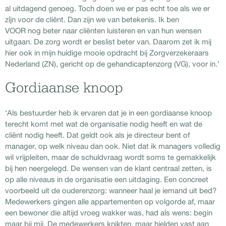
al uitdagend genoeg. Toch doen we er pas echt toe als we er
zíj́n voor de cliënt. Dan zijn we van betekenis. Ik ben
VOOR nog
beter naar cliënten luisteren en van hun wensen
uitgaan. De zorg wordt er beslist beter van. Daarom zet ik mij
hier ook in mijn huidige mooie opdracht bij Zorgverzekeraars
Nederland (ZN), gericht op de gehandicaptenzorg (VG), voor in.’
Gordiaanse knoop
‘Als bestuurder heb ik ervaren dat je in een gordiaanse knoop
terecht komt met wat de organisatie nodig heeft en wat de
cliënt nodig heeft. Dat geldt ook als je directeur bent of
manager, op welk niveau dan ook. Niet dat ik managers volledig
wil vrijpleiten, maar de schuldvraag wordt soms te gemakkelijk
bij hen neergelegd. De wensen van de klant centraal zetten, is
op alle niveaus in de organisatie een uitdaging. Een concreet
voorbeeld uit de ouderenzorg: wanneer haal je iemand uit bed?
Medewerkers gingen alle appartementen op volgorde af, maar
een bewoner die altijd vroeg wakker was, had als wens: begin
maar bij mij. De medewerkers knikten, maar hielden vast aan