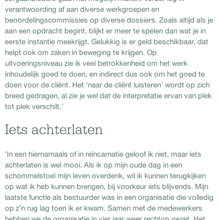
verantwoording af aan diverse werkgroepen en
beoordelingscommissies op diverse dossiers. Zoals altijd als je
aan een opdracht begint, blijkt er meer te spelen dan wat je in
eerste instantie meekrijgt. Gelukkig is er geld beschikbaar, dat
helpt ook om zaken in beweging te krijgen. Op
uitvoeringsniveau zie ik veel betrokkenheid om het werk
inhoudelijk goed te doen, en indirect dus ook om het goed te
doen voor de cliënt. Het ‘naar de cliënt luisteren’ wordt op zich
breed gedragen, al zie je wel dat de interpretatie ervan van plek
tot plek verschilt.’
Iets achterlaten
‘In een hiernamaals of in reïncarnatie geloof ik niet, maar iets
achterlaten is wel mooi. Als ik op mijn oude dag in een
schommelstoel mijn leven overdenk, wil ik kunnen terugkijken
op wat ik heb kunnen brengen, bij voorkeur iets blijvends. Mijn
laatste functie als bestuurder was in een organisatie die volledig
op z’n rug lag toen ik er kwam. Samen met de medewerkers
hebben we de organisatie in vier jaar weer rechtop gezet. Het