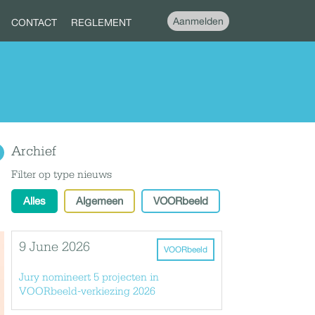
Aanmelden
CONTACT
REGLEMENT
Archief
Filter op type nieuws
Alles
Algemeen
VOORbeeld
9 June 2026
VOORbeeld
Jury nomineert 5 projecten in
VOORbeeld-verkiezing 2026