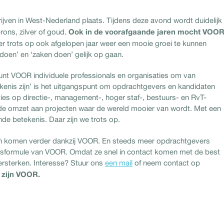
ijven in West-Nederland plaats. Tijdens deze avond wordt duidelijk
Ook in de voorafgaande jaren mocht VOO
rons, zilver of goud.
r trots op ook afgelopen jaar weer een mooie groei te kunnen
oen’ en ‘zaken doen’ gelijk op gaan.
unt VOOR individuele professionals en organisaties om van
ekenis zijn’ is het uitgangspunt om opdrachtgevers en kandidaten
cties op directie-, management-, hoger staf-, bestuurs- en RvT-
de omzet aan projecten waar de wereld mooier van wordt. Met een
de betekenis. Daar zijn we trots op.
n komen verder dankzij VOOR. En steeds meer opdrachtgevers
gsformule van VOOR. Omdat ze snel in contact komen met de best
ersterken. Interesse? Stuur ons
een mail
of neem contact op
zijn VOOR.