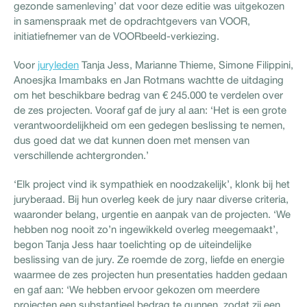
gezonde samenleving’ dat voor deze editie was uitgekozen
in samenspraak met de opdrachtgevers van VOOR,
initiatiefnemer van de VOORbeeld-verkiezing.
Voor
juryleden
Tanja Jess, Marianne Thieme, Simone Filippini,
Anoesjka Imambaks en Jan Rotmans wachtte de uitdaging
om het beschikbare bedrag van € 245.000 te verdelen over
de zes projecten. Vooraf gaf de jury al aan: ‘Het is een grote
verantwoordelijkheid om een gedegen beslissing te nemen,
dus goed dat we dat kunnen doen met mensen van
verschillende achtergronden.’
‘Elk project vind ik sympathiek en noodzakelijk’, klonk bij het
juryberaad. Bij hun overleg keek de jury naar diverse criteria,
waaronder belang, urgentie en aanpak van de projecten. ‘We
hebben nog nooit zo’n ingewikkeld overleg meegemaakt’,
begon Tanja Jess haar toelichting op de uiteindelijke
beslissing van de jury. Ze roemde de zorg, liefde en energie
waarmee de zes projecten hun presentaties hadden gedaan
en gaf aan: ‘We hebben ervoor gekozen om meerdere
projecten een substantieel bedrag te gunnen, zodat zij een