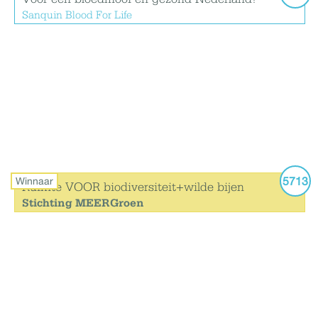
Sanquin Blood For Life
5713
Winnaar
Ruimte VOOR biodiversiteit+wilde bijen
Stichting MEERGroen