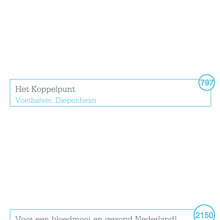
797
Het Koppelpunt
Voetbalver. Diepenheim
2150
Voor een bloedmooi en gezond Nederland!