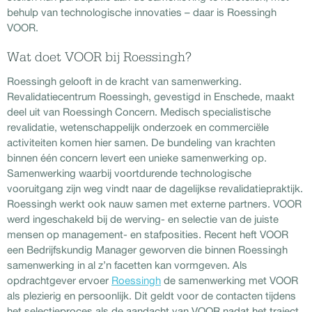
behulp van technologische innovaties – daar is Roessingh
VOOR.
Wat doet VOOR bij Roessingh?
Roessingh gelooft in de kracht van samenwerking.
Revalidatiecentrum Roessingh, gevestigd in Enschede, maakt
deel uit van Roessingh Concern. Medisch specialistische
revalidatie, wetenschappelijk onderzoek en commerciële
activiteiten komen hier samen. De bundeling van krachten
binnen één concern levert een unieke samenwerking op.
Samenwerking waarbij voortdurende technologische
vooruitgang zijn weg vindt naar de dagelijkse revalidatiepraktijk.
Roessingh werkt ook nauw samen met externe partners. VOOR
werd ingeschakeld bij de werving- en selectie van de juiste
mensen op management- en stafposities. Recent heft VOOR
een Bedrijfskundig Manager geworven die binnen Roessingh
samenwerking in al z’n facetten kan vormgeven. Als
opdrachtgever ervoer
Roessingh
de samenwerking met VOOR
als plezierig en persoonlijk. Dit geldt voor de contacten tijdens
het selectieproces als de aandacht van VOOR nadat het traject