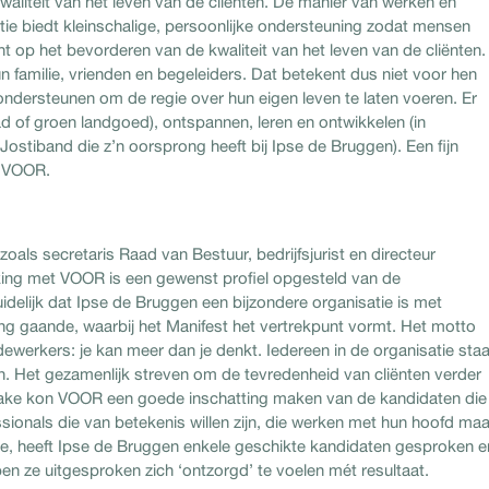
 kwaliteit van het leven van de cliënten. De manier van werken en
tie biedt kleinschalige, persoonlijke ondersteuning zodat mensen
cht op het bevorderen van de kwaliteit van het leven van de cliënten.
n familie, vrienden en begeleiders. Dat betekent dus niet voor hen
ondersteunen om de regie over hun eigen leven te laten voeren. Er
d of groen landgoed), ontspannen, leren en ontwikkelen (in
Jostiband die z’n oorsprong heeft bij Ipse de Bruggen). Een fijn
n VOOR.
 zoals secretaris Raad van Bestuur, bedrijfsjurist en directeur
erking met VOOR is een gewenst profiel opgesteld van de
delijk dat Ipse de Bruggen een bijzondere organisatie is met
ing gaande, waarbij het Manifest het vertrekpunt vormt. Het motto
ewerkers: je kan meer dan je denkt. Iedereen in de organisatie staa
n. Het gezamenlijk streven om de tevredenheid van cliënten verder
take kon VOOR een goede inschatting maken van de kandidaten die
sionals die van betekenis willen zijn, die werken met hun hoofd maa
ie, heeft Ipse de Bruggen enkele geschikte kandidaten gesproken e
 ze uitgesproken zich ‘ontzorgd’ te voelen mét resultaat.