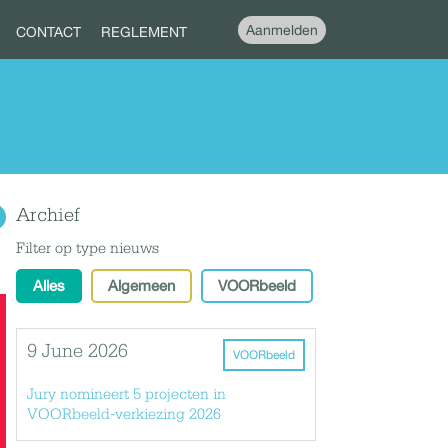
Aanmelden
CONTACT
REGLEMENT
Archief
Filter op type nieuws
Alles
Algemeen
VOORbeeld
9 June 2026
VOORbeeld
Jury nomineert 5 projecten in
VOORbeeld-verkiezing 2026