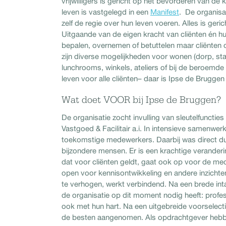
vrijwilligers is gericht op het bevorderen van de
leven is vastgelegd in een
Manifest
. De organisa
zelf de regie over hun leven voeren. Alles is geri
Uitgaande van de eigen kracht van cliënten én hu
bepalen, overnemen of betuttelen maar cliënten 
zijn diverse mogelijkheden voor wonen (dorp, sta
lunchrooms, winkels, ateliers of bij de beroemde 
leven voor alle cliënten– daar is Ipse de Brugge
Wat doet VOOR bij Ipse de Bruggen?
De organisatie zocht invulling van sleutelfuncties
Vastgoed & Facilitair a.i. In intensieve samenw
toekomstige medewerkers. Daarbij was direct dui
bijzondere mensen. Er is een krachtige verander
dat voor cliënten geldt, gaat ook op voor de med
open voor kennisontwikkeling en andere inzichte
te verhogen, werkt verbindend. Na een brede in
de organisatie op dit moment nodig heeft: profes
ook met hun hart. Na een uitgebreide voorselect
de besten aangenomen. Als opdrachtgever hebben