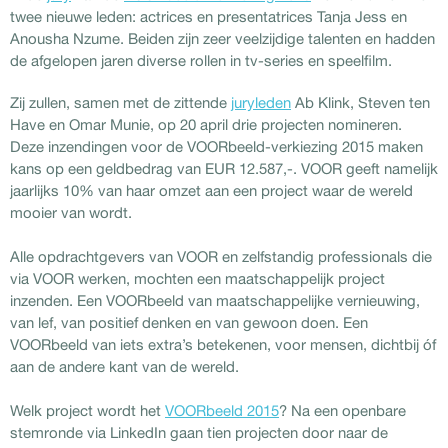
twee nieuwe leden: actrices en presentatrices Tanja Jess en
Anousha Nzume. Beiden zijn zeer veelzijdige talenten en hadden
de afgelopen jaren diverse rollen in tv-series en speelfilm.
Zij zullen, samen met de zittende
juryleden
Ab Klink, Steven ten
Have en Omar Munie, op 20 april drie projecten nomineren.
Deze inzendingen voor de VOORbeeld-verkiezing 2015 maken
kans op een geldbedrag van EUR 12.587,-. VOOR geeft namelijk
jaarlijks 10% van haar omzet aan een project waar de wereld
mooier van wordt.
Alle opdrachtgevers van VOOR en zelfstandig professionals die
via VOOR werken, mochten een maatschappelijk project
inzenden. Een VOORbeeld van maatschappelijke vernieuwing,
van lef, van positief denken en van gewoon doen. Een
VOORbeeld van iets extra’s betekenen, voor mensen, dichtbij óf
aan de andere kant van de wereld.
Welk project wordt het
VOORbeeld 2015
? Na een openbare
stemronde via LinkedIn gaan tien projecten door naar de