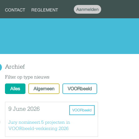
Aanmelden
CONTACT
REGLEMENT
Archief
Filter op type nieuws
Alles
Algemeen
VOORbeeld
9 June 2026
VOORbeeld
g
Jury nomineert 5 projecten in
VOORbeeld-verkiezing 2026