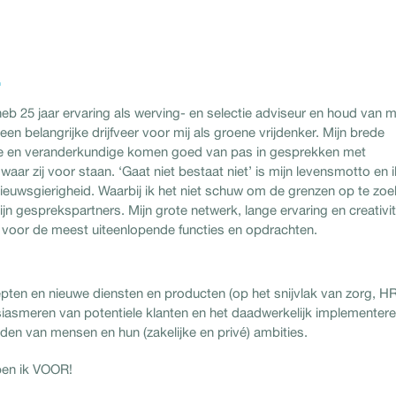
.
eb 25 jaar ervaring als werving- en selectie adviseur en houd van m
n belangrijke drijfveer voor mij als groene vrijdenker. Mijn brede
ige en veranderkundige komen goed van pas in gesprekken met
r zij voor staan. ‘Gaat niet bestaat niet’ is mijn levensmotto en i
euwsgierigheid. Waarbij ik het niet schuw om de grenzen op te zoe
jn gesprekspartners. Mijn grote netwerk, lange ervaring en creativit
n voor de meest uiteenlopende functies en opdrachten.
ten en nieuwe diensten en producten (op het snijvlak van zorg, H
ousiasmeren van potentiele klanten en het daadwerkelijk implementer
binden van mensen en hun (zakelijke en privé) ambities.
ben ik VOOR!