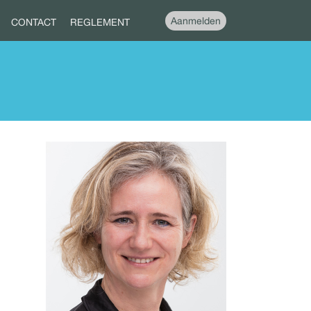
Aanmelden
CONTACT
REGLEMENT
Mariët Hofenk
06 - 19 43 80 68
Samen groeien, ik ben VOOR.
Lees meer