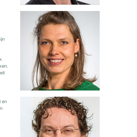
Anne-Marie Kamphuis
06 - 11 32 72 12
ijn
Bezieling, ik ben VOOR.
k
Lees meer
ken.
eit
R en
David Zeman
en
06 - 46 00 31 60
Vertrouwen, ik ben VOOR.