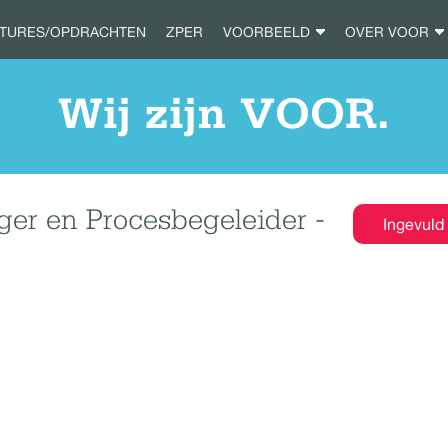
ATURES/OPDRACHTEN
ZPER
VOORBEELD
OVER VOOR
Wij zijn VOOR.
r en Procesbegeleider -
Ingevuld