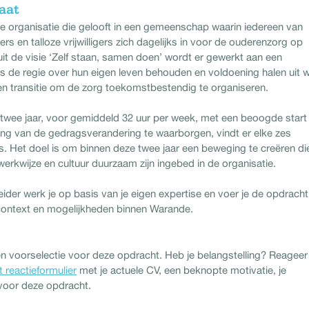
aat
ge organisatie die gelooft in een gemeenschap waarin iedereen van
s en talloze vrijwilligers zich dagelijks in voor de ouderenzorg op
uit de visie ‘Zelf staan, samen doen’ wordt er gewerkt aan een
 de regie over hun eigen leven behouden en voldoening halen uit 
een transitie om de zorg toekomstbestendig te organiseren.
twee jaar, voor gemiddeld 32 uur per week, met een beoogde start
ng van de gedragsverandering te waarborgen, vindt er elke zes
s. Het doel is om binnen deze twee jaar een beweging te creëren di
 werkwijze en cultuur duurzaam zijn ingebed in de organisatie.
r werk je op basis van je eigen expertise en voer je de opdracht 
 context en mogelijkheden binnen Warande.
n voorselectie voor deze opdracht. Heb je belangstelling? Reageer
t reactieformulier
met je actuele CV, een beknopte motivatie, je
 voor deze opdracht.