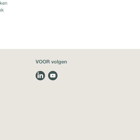
kken
ek
VOOR volgen