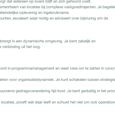
rgt dat iedereen op koers blijft en zich gehoord voelt.
ementteam van locaties bij complexe vastgoedtrajecten. Je begele
teindelijke oplevering en ingebruikname.
lpunten, escaleert waar nodig en adviseert over bijsturing om de
t brengt in een dynamische omgeving. Je bent zakelijk en
e verbinding uit het oog.
cord in programmamanagement en weet visie om te zetten in concr
eten voor organisatiedynamiek. Je kunt schakelen tussen strategi
uurzame gedragsverandering tijd kost. Je bent geduldig in het pro
 locaties, proeft wat daar leeft en schuwt het niet om ook operation