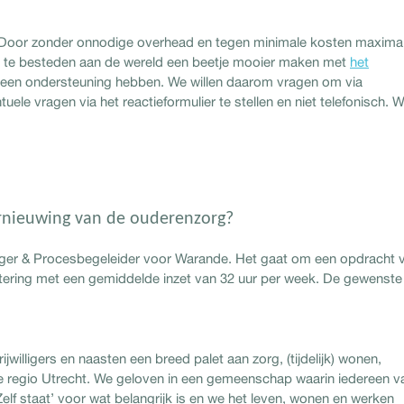
 Door zonder onnodige overhead en tegen minimale kosten maxima
t te besteden aan de wereld een beetje mooier maken met
het
 geen ondersteuning hebben. We willen daarom vragen om via
ele vragen via het reactieformulier te stellen en niet telefonisch. W
rnieuwing van de ouderenzorg?
ger & Procesbegeleider voor Warande. Het gaat om een opdracht 
ctering met een gemiddelde inzet van 32 uur per week. De gewenste
illigers en naasten een breed palet aan zorg, (tijdelijk) wonen,
 de regio Utrecht. We geloven in een gemeenschap waarin iedereen v
lf staat’ voor wat belangrijk is en we het leven, wonen en werken