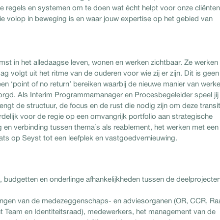
e regels en systemen om te doen wat écht helpt voor onze cliënten
die volop in beweging is en waar jouw expertise op het gebied van
st in het alledaagse leven, wonen en werken zichtbaar. Ze werken
volgt uit het ritme van de ouderen voor wie zij er zijn. Dit is geen
r een ‘point of no return’ bereiken waarbij de nieuwe manier van werk
orgd. Als Interim Programmamanager en Procesbegeleider speel jij
brengt de structuur, de focus en de rust die nodig zijn om deze transit
rdelijk voor de regie op een omvangrijk portfolio aan strategische
 en verbinding tussen thema’s als reablement, het werken met een
aats op Seyst tot een leefplek en vastgoedvernieuwing.
budgetten en onderlinge afhankelijkheden tussen de deelprojecten
angen van de medezeggenschaps- en adviesorganen (OR, CCR, Ra
 Team en Identiteitsraad), medewerkers, het management van de