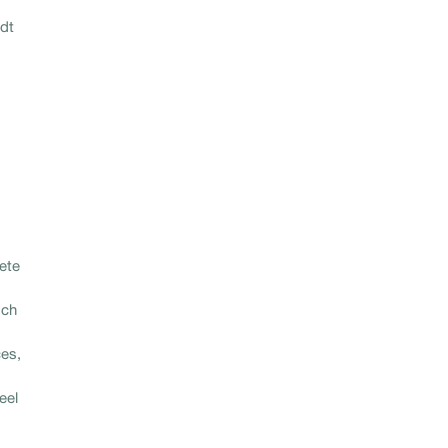
idt
ete
sch
ces,
eel