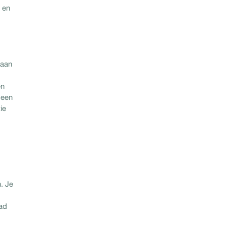
 en
 aan
en
 een
ie
. Je
ad