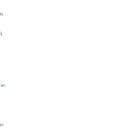
le
ij
van
an