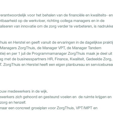
rantwoordelijk voor het behalen van de financiële en kwaliteits- en
htbaarheid op de werkvloer, richting collega managers en in de
liseren van innovatie om de zorg verder te verbeteren, is nadrukkel
uis en Herstel en geeft vanuit de ervaringen in de dagelijkse praktij
e Managers ZorgThuis, de Manager VPT, de Manager Tandem
e) en per 1 juli de Programmamanager ZorgThuis maak je deel uit
eg met de businesspartners HR, Finance, Kwaliteit, Gedeelde Zorg,
CT. ZorgThuis en Herstel heeft een eigen planbureau en servicebure
 jouw medewerkers in de wijk.
werkers zich gehoord en gesteund voelen en de ruimte krijgen en
zorg en henzelf.
g naar een concreet groeiplan voor ZorgThuis, VPT/MPT en