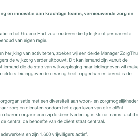
ling en innovatie aan krachtige teams, vernieuwende zorg en
ie in het Groene Hart voor ouderen die tijdelijke of permanente
ehoud van eigen regie.
n herijking van activiteiten, zoeken wij een derde Manager ZorgThu
s de wijkzorg verder uitbouwt. Dit kan iemand zijn vanuit de
st iemand die de stap van wijkverpleging naar leidinggeven wil mak
e elders leidinggevende ervaring heeft opgedaan en bereid is de
zorgorganisatie met een diversiteit aan woon- en zorgmogelijkheden
aar zorg en diensten rondom het eigen leven van elke cliënt.
en daarom organiseren zij de dienstverlening in kleine teams, dichtbi
n de centra; de behoefte van de cliënt staat centraal.
werkers en zijn 1.600 vrijwilligers actief.