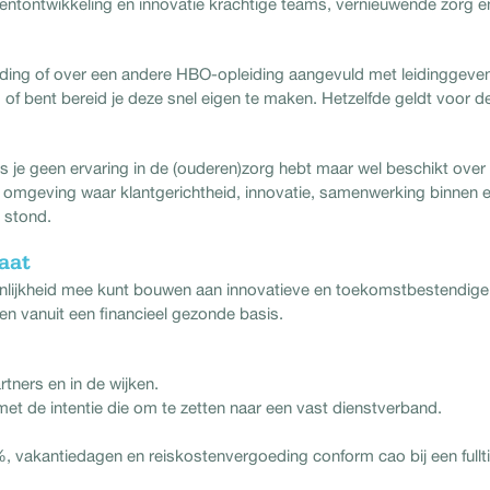
entontwikkeling en innovatie krachtige teams, vernieuwende zorg e
iding of over een andere HBO-opleiding aangevuld met leidinggeve
 of bent bereid je deze snel eigen te maken. Hetzelfde geldt voor d
g.
als je geen ervaring in de (ouderen)zorg hebt maar wel beschikt over
 omgeving waar klantgerichtheid, innovatie, samenwerking binnen 
 stond.
aat
menlijkheid mee kunt bouwen aan innovatieve en toekomstbestendige
 en vanuit een financieel gezonde basis.
tners en in de wijken.
et de intentie die om te zetten naar een vast dienstverband.
%, vakantiedagen en reiskostenvergoeding conform cao bij een full