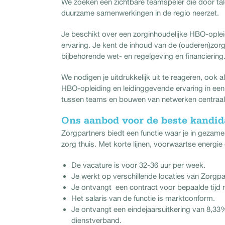
We zoeken een zichtbare teamspeler die door tal
duurzame samenwerkingen in de regio neerzet.
Je beschikt over een zorginhoudelijke HBO-ople
ervaring. Je kent de inhoud van de (ouderen)zorg
bijbehorende wet- en regelgeving en financierin
We nodigen je uitdrukkelijk uit te reageren, ook 
HBO-opleiding en leidinggevende ervaring in een
tussen teams en bouwen van netwerken centraal
Ons aanbod voor de beste kandid
Zorgpartners biedt een functie waar je in geza
zorg thuis. Met korte lijnen, voorwaartse energie
De vacature is voor 32-36 uur per week.
Je werkt op verschillende locaties van Zorgpar
Je ontvangt een contract voor bepaalde tijd m
Het salaris van de functie is marktconform.
Je ontvangt een eindejaarsuitkering van 8,33
dienstverband.