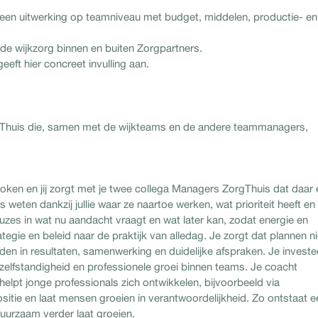
r een uitwerking op teamniveau met budget, middelen, productie- en
 de wijkzorg binnen en buiten Zorgpartners.
eft hier concreet invulling aan.
Thuis die, samen met de wijkteams en de andere teammanagers,
roken en jij zorgt met je twee collega Managers ZorgThuis dat daar
weten dankzij jullie waar ze naartoe werken, wat prioriteit heeft en
zes in wat nu aandacht vraagt en wat later kan, zodat energie en
ategie en beleid naar de praktijk van alledag. Je zorgt dat plannen ni
den in resultaten, samenwerking en duidelijke afspraken. Je investe
zelfstandigheid en professionele groei binnen teams. Je coacht
helpt jonge professionals zich ontwikkelen, bijvoorbeeld via
positie en laat mensen groeien in verantwoordelijkheid. Zo ontstaat e
uurzaam verder laat groeien.