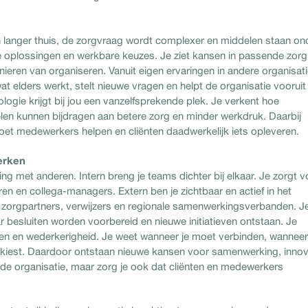
n langer thuis, de zorgvraag wordt complexer en middelen staan on
we oplossingen en werkbare keuzes. Je ziet kansen in passende zorg
ren van organiseren. Vanuit eigen ervaringen in andere organisat
wat elders werkt, stelt nieuwe vragen en helpt de organisatie vooruit
logie krijgt bij jou een vanzelfsprekende plek. Je verkent hoe
elen kunnen bijdragen aan betere zorg en minder werkdruk. Daarbij
moet medewerkers helpen en cliënten daadwerkelijk iets opleveren.
erken
ing met anderen. Intern breng je teams dichter bij elkaar. Je zorgt v
ren en collega-managers. Extern ben je zichtbaar en actief in het
 zorgpartners, verwijzers en regionale samenwerkingsverbanden. J
 besluiten worden voorbereid en nieuwe initiatieven ontstaan. Je
n en wederkerigheid. Je weet wanneer je moet verbinden, wanneer
e kiest. Daardoor ontstaan nieuwe kansen voor samenwerking, innov
an de organisatie, maar zorg je ook dat cliënten en medewerkers