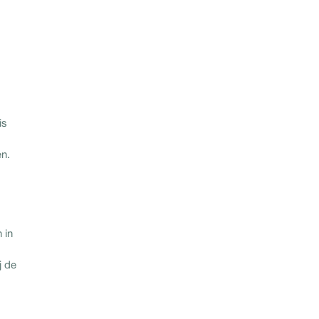
is
en.
 in
j de