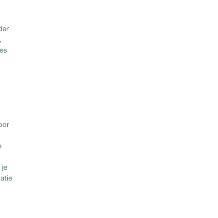
der
,
ies
oor
e
 je
atie