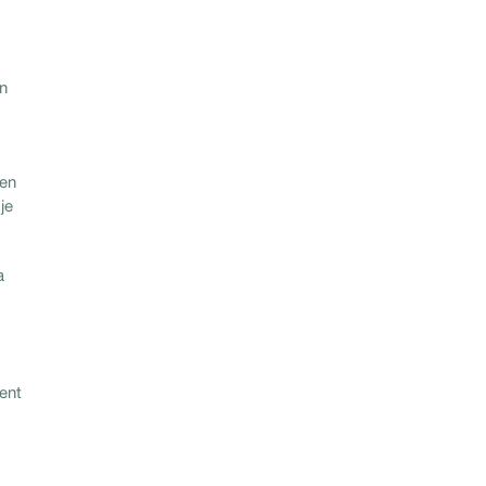
en
en
je
a
ent