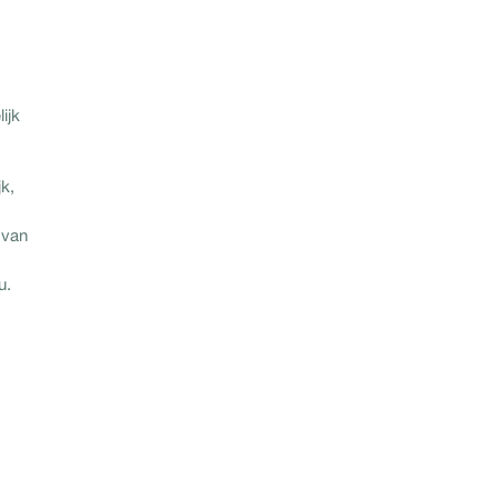
ijk
k,
 van
au.