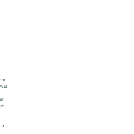
 een
 wat
et
ert
en