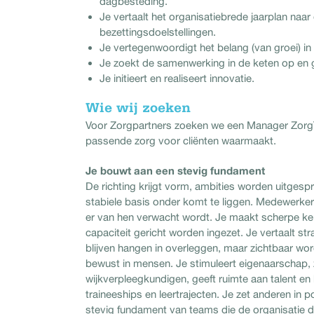
dagbesteding.
Je vertaalt het organisatiebrede jaarplan naa
bezettingsdoelstellingen.
Je vertegenwoordigt het belang (van groei) in
Je zoekt de samenwerking in de keten op en ge
Je initieert en realiseert innovatie.
Wie wij zoeken
Voor Zorgpartners zoeken we een Manager Zorg
passende zorg voor cliënten waarmaakt.
Je bouwt aan een stevig fundament
De richting krijgt vorm, ambities worden uitgesp
stabiele basis onder komt te liggen. Medewerkers 
er van hen verwacht wordt. Je maakt scherpe keu
capaciteit gericht worden ingezet. Je vertaalt str
blijven hangen in overleggen, maar zichtbaar wor
bewust in mensen. Je stimuleert eigenaarschap, 
wijkverpleegkundigen, geeft ruimte aan talent en 
traineeships en leertrajecten. Je zet anderen in 
stevig fundament van teams die de organisatie d