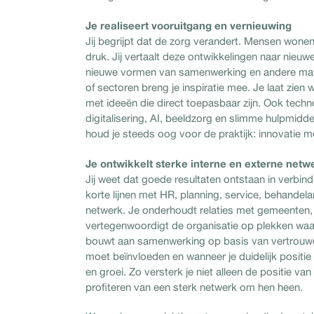
Je realiseert vooruitgang en vernieuwing
Jij begrijpt dat de zorg verandert. Mensen wone
druk. Jij vertaalt deze ontwikkelingen naar nieu
nieuwe vormen van samenwerking en andere manie
of sectoren breng je inspiratie mee. Je laat zien 
met ideeën die direct toepasbaar zijn. Ook techno
digitalisering, AI, beeldzorg en slimme hulpmidd
houd je steeds oog voor de praktijk: innovatie 
Je ontwikkelt sterke interne en externe netw
Jij weet dat goede resultaten ontstaan in verbind
korte lijnen met HR, planning, service, behandela
netwerk. Je onderhoudt relaties met gemeenten,
vertegenwoordigt de organisatie op plekken waar
bouwt aan samenwerking op basis van vertrouwe
moet beïnvloeden en wanneer je duidelijk positi
en groei. Zo versterk je niet alleen de positie v
profiteren van een sterk netwerk om hen heen.