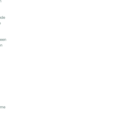
n
nde
e
 een
en
time