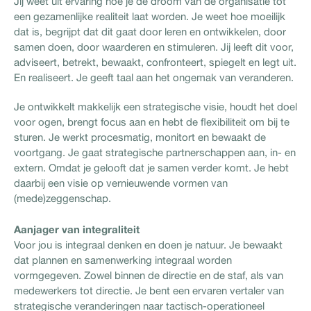
Jij weet uit ervaring hoe je de droom van de organisatie tot
een gezamenlijke realiteit laat worden. Je weet hoe moeilijk
dat is, begrijpt dat dit gaat door leren en ontwikkelen, door
samen doen, door waarderen en stimuleren. Jij leeft dit voor,
adviseert, betrekt, bewaakt, confronteert, spiegelt en legt uit.
En realiseert. Je geeft taal aan het ongemak van veranderen.
Je ontwikkelt makkelijk een strategische visie, houdt het doel
voor ogen, brengt focus aan en hebt de flexibiliteit om bij te
sturen. Je werkt procesmatig, monitort en bewaakt de
voortgang. Je gaat strategische partnerschappen aan, in- en
extern. Omdat je gelooft dat je samen verder komt. Je hebt
daarbij een visie op vernieuwende vormen van
(mede)zeggenschap.
Aanjager van integraliteit
Voor jou is integraal denken en doen je natuur. Je bewaakt
dat plannen en samenwerking integraal worden
vormgegeven. Zowel binnen de directie en de staf, als van
medewerkers tot directie. Je bent een ervaren vertaler van
strategische veranderingen naar tactisch-operationeel