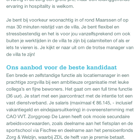
ervaring in hospitality is welkom.
Je bent bij voorkeur woonachtig in of rond Maarssen of op
max 30 minuten reistijd van de villa. Je bent flexibel en
stressbestendig en het is voor jou vanzelfsprekend om ook
buiten je werktijden in de villa te zijn bij calamiteiten of als er
iets te vieren is. Je kijkt er naar uit om de trotse manager van
de villa te zijn!
Ons aanbod voor de beste kandidaat
Een brede en zelfstandige functie als locatiemanager in een
prachtige zorgvilla bij een ambitieuze organisatie met leuke
collega’s en fijne bewoners. Het gaat om een full time functie
(36 uur). Je start met een jaarcontract met de intentie tot een
vast dienstverband. Je salaris (maximaal € 86.145, - inclusief
vakantiegeld en eindejaarsuitkering) in overeenstemming met
CAO VVT. Zorggroep De Laren heeft ook mooie secundaire
arbeidsvoorwaarden, zoals deelname aan het fietsplan en de
sportschool via Fiscfree en deelname aan het pensioenfonds
Zorg & Welzijn, waarbij ZDL de helft van je premie betaalt.