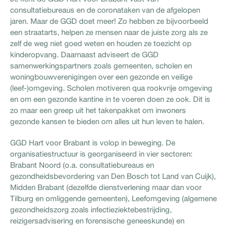
consultatiebureaus en de coronataken van de afgelopen
jaren. Maar de GGD doet meer! Zo hebben ze bijvoorbeeld
een straatarts, helpen ze mensen naar de juiste zorg als ze
zelf de weg niet goed weten en houden ze toezicht op
kinderopvang. Daarnaast adviseert de GGD
samenwerkingspartners zoals gemeenten, scholen en
woningbouwverenigingen over een gezonde en veilige
(leef-)omgeving. Scholen motiveren qua rookvrije omgeving
en om een gezonde kantine in te voeren doen ze ook. Dit is
zo maar een greep uit het takenpakket om inwoners
gezonde kansen te bieden om alles uit hun leven te halen.
GGD Hart voor Brabant is volop in beweging. De
organisatiestructuur is georganiseerd in vier sectoren:
Brabant Noord (o.a. consultatiebureaus en
gezondheidsbevordering van Den Bosch tot Land van Cuijk),
Midden Brabant (dezelfde dienstverlening maar dan voor
Tilburg en omliggende gemeenten), Leefomgeving (algemene
gezondheidszorg zoals infectieziektebestrijding,
reizigersadvisering en forensische geneeskunde) en