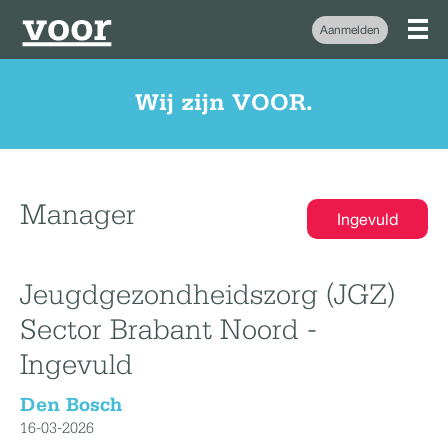
Aanmelden
Wij zijn VOOR.
Manager
Ingevuld
Jeugdgezondheidszorg (JGZ)
Sector Brabant Noord -
Ingevuld
Den Bosch
16-03-2026