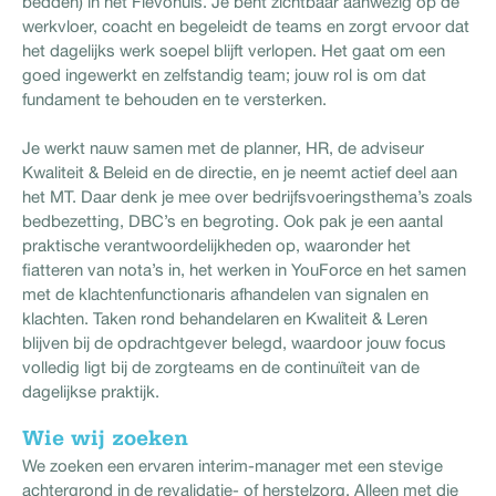
bedden) in het Flevohuis. Je bent zichtbaar aanwezig op de
werkvloer, coacht en begeleidt de teams en zorgt ervoor dat
het dagelijks werk soepel blijft verlopen. Het gaat om een
goed ingewerkt en zelfstandig team; jouw rol is om dat
fundament te behouden en te versterken.
Je werkt nauw samen met de planner, HR, de adviseur
Kwaliteit & Beleid en de directie, en je neemt actief deel aan
het MT. Daar denk je mee over bedrijfsvoeringsthema’s zoals
bedbezetting, DBC’s en begroting. Ook pak je een aantal
praktische verantwoordelijkheden op, waaronder het
fiatteren van nota’s in, het werken in YouForce en het samen
met de klachtenfunctionaris afhandelen van signalen en
klachten. Taken rond behandelaren en Kwaliteit & Leren
blijven bij de opdrachtgever belegd, waardoor jouw focus
volledig ligt bij de zorgteams en de continuïteit van de
dagelijkse praktijk.
Wie wij zoeken
We zoeken een ervaren interim-manager met een stevige
achtergrond in de revalidatie- of herstelzorg. Alleen met die