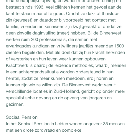
maatschappelijke opvang en wonen met ondersteuning en
bestaat sinds 1993. Veel cliënten kennen het gevoel aan de
kant te staan maar al te goed. Omdat ze dak- of thuisloos
zijn (geweest) en daardoor bijvoorbeeld het contact met
familie, vrienden en kennissen zijn kwijtgeraakt of omdat ze
geen zinvolle daginvulling (meer) hebben. Bij de Binnenvest
werken ruim 200 professionals, die samen met
ervaringsdeskundigen en vrijwilligers jaarlijks meer dan 1500
cliënten begeleiden. Met als doel dat zij hun kracht hervinden
of versterken en hun leven weer kunnen opbouwen.
Krachtwerk is daarbij de leidende methodiek, waarbij mensen
in een achterstandssituatie worden ondersteund in hun
herstel, zodat ze meer kunnen meedoen, erbij horen en
kunnen zijn wie ze willen zijn. De Binnenvest werkt vanuit
verschillende locaties in Zuid-Holland, gericht op onder meer
specialistische opvang en de opvang van jongeren en
gezinnen.
Sociaal Pension
In het Sociaal Pension in Leiden wonen ongeveer 35 mensen
met een grote zorgvraag en complexe