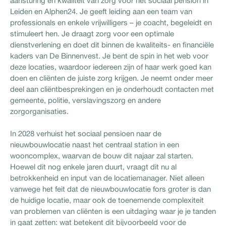
aansturing en kwaliteit van zorg voor het sociaal pension in
Leiden en Alphen24. Je geeft leiding aan een team van
professionals en enkele vrijwilligers – je coacht, begeleidt en
stimuleert hen. Je draagt zorg voor een optimale
dienstverlening en doet dit binnen de kwaliteits- en financiële
kaders van De Binnenvest. Je bent de spin in het web voor
deze locaties, waardoor iedereen zijn of haar werk goed kan
doen en cliënten de juiste zorg krijgen. Je neemt onder meer
deel aan cliëntbesprekingen en je onderhoudt contacten met
gemeente, politie, verslavingszorg en andere
zorgorganisaties.
In 2028 verhuist het sociaal pensioen naar de
nieuwbouwlocatie naast het centraal station in een
wooncomplex, waarvan de bouw dit najaar zal starten.
Hoewel dit nog enkele jaren duurt, vraagt dit nu al
betrokkenheid en input van de locatiemanager. Niet alleen
vanwege het feit dat de nieuwbouwlocatie fors groter is dan
de huidige locatie, maar ook de toenemende complexiteit
van problemen van cliënten is een uitdaging waar je je tanden
in gaat zetten: wat betekent dit bijvoorbeeld voor de