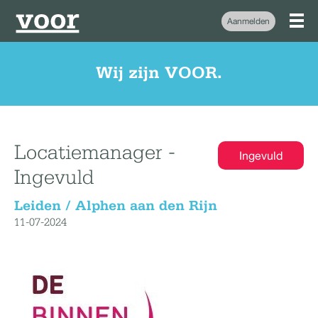
Aanmelden
Wij zijn VOOR.
Locatiemanager -
Ingevuld
Ingevuld
Leiden / Alphen aan den Rijn
11-07-2024