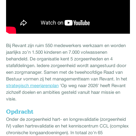
Bij Revant zijn ruim 550 medewerkers werkzaam en worden
jaarlijks zo’n 1.500 kinderen en 7.000 volwassenen
behandeld. De organisatie kent 5 zorgeenheden en 4
stafafdelingen. Iedere zorgeenheid wordt aangestuurd door
een zorgmanager. Samen met de tweehoofdige Raad van
Bestuur vormen zij het managementteam van Revant. In het
strategisch meerjarenplan
'Op weg naar 2026' heeft Revant
zichzelf doelen en ambities gesteld vanuit haar missie en
visie.
Opdracht
Onder de zorgeenheid hart- en longrevalidatie (zorgeenheid
IV) vallen hartrevalidatie en het kenniscentrum CCL (complex
chronische longaandoeningen). In totaal zo'n 65