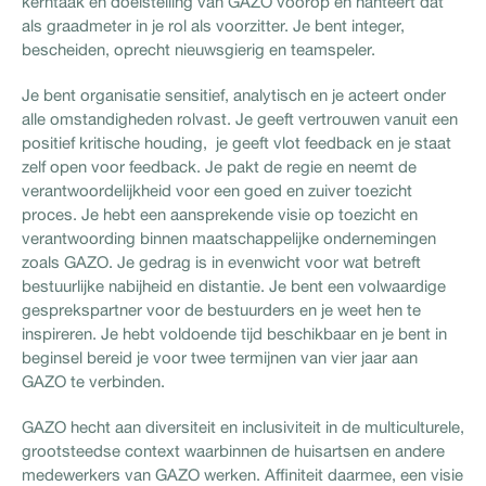
kerntaak en doelstelling van GAZO voorop en hanteert dat
als graadmeter in je rol als voorzitter. Je bent integer,
bescheiden, oprecht nieuwsgierig en teamspeler.
Je bent organisatie sensitief, analytisch en je acteert onder
alle omstandigheden rolvast. Je geeft vertrouwen vanuit een
positief kritische houding, je geeft vlot feedback en je staat
zelf open voor feedback. Je pakt de regie en neemt de
verantwoordelijkheid voor een goed en zuiver toezicht
proces. Je hebt een aansprekende visie op toezicht en
verantwoording binnen maatschappelijke ondernemingen
zoals GAZO. Je gedrag is in evenwicht voor wat betreft
bestuurlijke nabijheid en distantie. Je bent een volwaardige
gesprekspartner voor de bestuurders en je weet hen te
inspireren. Je hebt voldoende tijd beschikbaar en je bent in
beginsel bereid je voor twee termijnen van vier jaar aan
GAZO te verbinden.
GAZO hecht aan diversiteit en inclusiviteit in de multiculturele,
grootsteedse context waarbinnen de huisartsen en andere
medewerkers van GAZO werken. Affiniteit daarmee, een visie