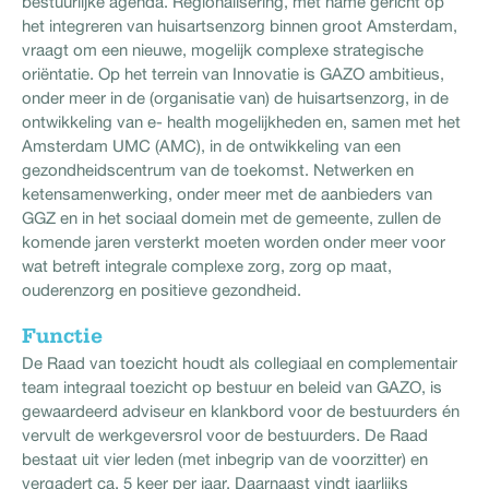
bestuurlijke agenda. Regionalisering, met name gericht op
het integreren van huisartsenzorg binnen groot Amsterdam,
vraagt om een nieuwe, mogelijk complexe strategische
oriëntatie. Op het terrein van Innovatie is GAZO ambitieus,
onder meer in de (organisatie van) de huisartsenzorg, in de
ontwikkeling van e- health mogelijkheden en, samen met het
Amsterdam UMC (AMC), in de ontwikkeling van een
gezondheidscentrum van de toekomst. Netwerken en
ketensamenwerking, onder meer met de aanbieders van
GGZ en in het sociaal domein met de gemeente, zullen de
komende jaren versterkt moeten worden onder meer voor
wat betreft integrale complexe zorg, zorg op maat,
ouderenzorg en positieve gezondheid.
Functie
De Raad van toezicht houdt als collegiaal en complementair
team integraal toezicht op bestuur en beleid van GAZO, is
gewaardeerd adviseur en klankbord voor de bestuurders én
vervult de werkgeversrol voor de bestuurders. De Raad
bestaat uit vier leden (met inbegrip van de voorzitter) en
vergadert ca. 5 keer per jaar. Daarnaast vindt jaarlijks