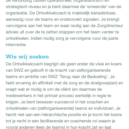
de verbinding tussen operationeel, organisatorisch en
strategisch niveau en je bent daarmee de ‘smeerolie’ van de
organisatie. De Ontwikkelcoach is makkelijk benaderbaar,
aanwezig voor de teams en onderzoekt signalen. Je brengt
vervolgens aan het team en waar nodig aan de Zorgdirecteur
advies uit over de te zetten stappen om het team verder te
ontwikkelen. Indien nodig zorg je vervolgens voor de juiste
interventie.
Wie wij zoeken
De Ontwikkelcoach begrijpt als geen ander de visie en koers
van SWZ en gelooft in de kracht van zelforganiserende
teams en ambitie van SWZ ‘Terug naar de Bedoeling’. Je
hebt ervaring én affiniteit met de zorg en de doelgroep(en) en
snapt wat er nodig is om de cliënt (en daarmee de
medewerkers in het primair proces) werkelijk in regie te
krijgen. Je bent bewezen succesvol in het coachen en
ontwikkelen van (zelforganiserende) teams en individuen. Je
hecht niet aan een hiërarchische positie en je komt het beste
tot je recht in een faciliterende en coachende rol waarin je
vooral anderen (lees de teams) in hun kracht zet en laat