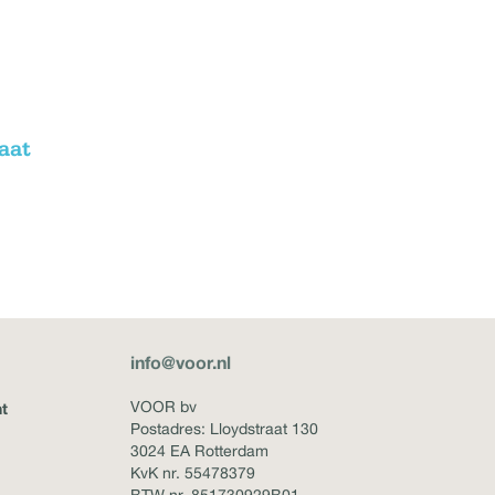
aat
info@voor.nl
VOOR bv
t
Postadres: Lloydstraat 130
3024 EA Rotterdam
KvK nr. 55478379
BTW nr. 851730929B01