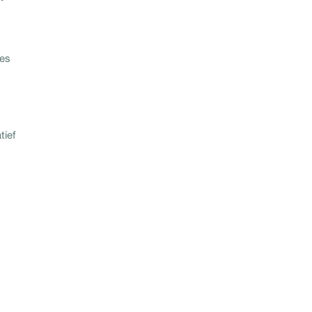
hes
tief