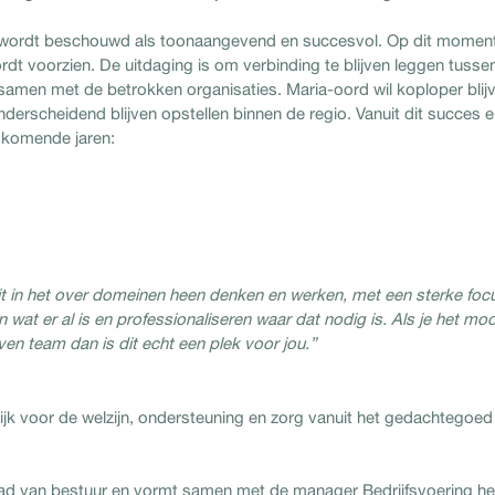
wordt beschouwd als toonaangevend en succesvol. Op dit momen
dt voorzien. De uitdaging is om verbinding te blijven leggen tusse
 samen met de betrokken organisaties. Maria-oord wil koploper blij
erscheidend blijven opstellen binnen de regio. Vanuit dit succes 
e komende jaren:
zit in het over domeinen heen denken en werken, met een sterke foc
 wat er al is en professionaliseren waar dat nodig is. Als je het moo
n team dan is dit echt een plek voor jou.”
jk voor de welzijn, ondersteuning en zorg vanuit het gedachtegoed
aad van bestuur en vormt samen met de manager Bedrijfsvoering he