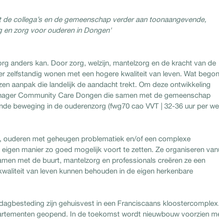
t de collega’s en de gemeenschap verder aan toonaangevende,
g en zorg voor ouderen in Dongen'
g anders kan. Door zorg, welzijn, mantelzorg en de kracht van de
r zelfstandig wonen met een hogere kwaliteit van leven. Wat begon
ezen aanpak die landelijk de aandacht trekt. Om deze ontwikkeling
Manager Community Care Dongen die samen met de gemeenschap
de beweging in de ouderenzorg (fwg70 cao VVT | 32-36 uur per we
at, ouderen met geheugen problematiek en/of een complexe
igen manier zo goed mogelijk voort te zetten. Ze organiseren van
 Samen met de buurt, mantelzorg en professionals creëren ze een
waliteit van leven kunnen behouden in de eigen herkenbare
dagbesteding zijn gehuisvest in een Franciscaans kloostercomplex
partementen geopend. In de toekomst wordt nieuwbouw voorzien m