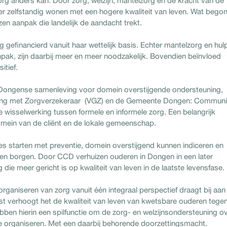
g anders kan. Door zorg, welzijn, mantelzorg en de kracht van de
r zelfstandig wonen met een hogere kwaliteit van leven. Wat begon
zen aanpak die landelijk de aandacht trekt.
gefinancierd vanuit haar wettelijk basis. Echter mantelzorg en hulp
npak, zijn daarbij meer en meer noodzakelijk. Bovendien beïnvloed
itief.
e Dongense samenleving voor domein overstijgende ondersteuning,
king met Zorgverzekeraar (VGZ) en de Gemeente Dongen: Communi
wisselwerking tussen formele en informele zorg. Een belangrijk
domein van de cliënt en de lokale gemeenschap.
s starten met preventie, domein overstijgend kunnen indiceren en
n en borgen. Door CCD verhuizen ouderen in Dongen in een later
ie meer gericht is op kwaliteit van leven in de laatste levensfase.
ganiseren van zorg vanuit één integraal perspectief draagt bij aan
st verhoogt het de kwaliteit van leven van kwetsbare ouderen tege
ben hierin een spilfunctie om de zorg- en welzijnsondersteuning o
e organiseren. Met een daarbij behorende doorzettingsmacht.