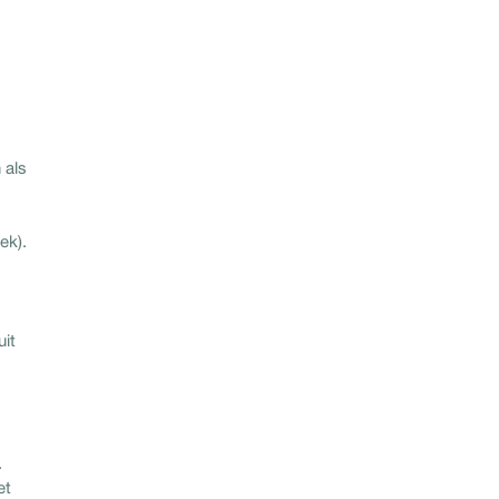
 als
ek).
uit
.
et