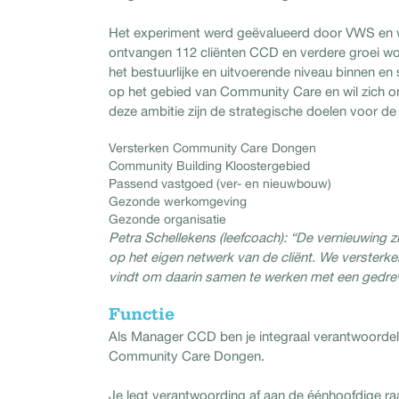
Het experiment werd geëvalueerd door VWS en 
ontvangen 112 cliënten CCD en verdere groei wor
het bestuurlijke en uitvoerende niveau binnen en
op het gebied van Community Care en wil zich ond
deze ambitie zijn de strategische doelen voor d
Versterken Community Care Dongen
Community Building Kloostergebied
Passend vastgoed (ver- en nieuwbouw)
Gezonde werkomgeving
Gezonde organisatie
Petra Schellekens (leefcoach): “De vernieuwing 
op het eigen netwerk van de cliënt. We versterken
vindt om daarin samen te werken met een gedreve
Functie
Als Manager CCD ben je integraal verantwoordeli
Community Care Dongen.
Je legt verantwoording af aan de éénhoofdige r