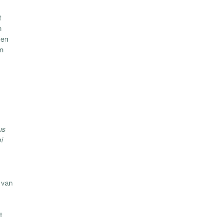
t
n
ven
en
us
i
 van
t