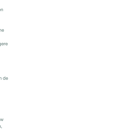
en
me
gere
n de
uw
n,