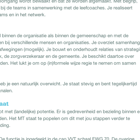
voortgang wordt bewaakt en dat ze worden afgemaakt. Met begrip,
bij de teams in samenwerking met de leefcoaches. Je realiseert
ams en in het netwerk.
 binnen de organisatie als binnen de gemeenschap en met de
en bij verschillende mensen en organisaties. Je overziet samenhang
afwegingen (mogelijk). Je bouwt en onderhoudt relaties van strateg
rk, de zorgverzekeraar en de gemeente. Je beschikt daartoe over
en. Het lukt je om op (in)formele wijze regie te nemen om samen
je een natuurlijk overwicht. Je staat stevig en bent tegelijkertijd
gnalen.
aat
t met (landelijke) potentie. Er is gedrevenheid en bezieling binnen 
iden. Het MT staat te popelen om dit met jou stappen verder te
ding.
 De functie is ingedeeld in de cao VVT schaal FWG 70. De overige