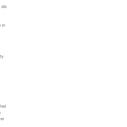
 als
 in
ty
 het
n
ver