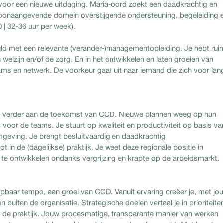
voor een nieuwe uitdaging. Maria-oord zoekt een daadkrachtig en
oonaangevende domein overstijgende ondersteuning, begeleiding 
| 32-36 uur per week).
 met een relevante (verander-)managementopleiding. Je hebt rui
welzijn en/of de zorg. En in het ontwikkelen en laten groeien van
ms en netwerk. De voorkeur gaat uit naar iemand die zich voor lan
e verder aan de toekomst van CCD. Nieuwe plannen weeg op hun
oor de teams. Je stuurt op kwaliteit en productiviteit op basis va
omgeving. Je brengt besluitvaardig en daadkrachtig
 in de (dagelijkse) praktijk. Je weet deze regionale positie in
te ontwikkelen ondanks vergrijzing en krapte op de arbeidsmarkt.
baar tempo, aan groei van CCD. Vanuit ervaring creëer je, met jo
n buiten de organisatie. Strategische doelen vertaal je in prioriteite
r de praktijk. Jouw procesmatige, transparante manier van werken