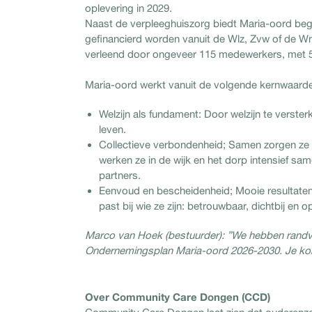
oplevering in 2029.
Naast de verpleeghuiszorg biedt Maria-oord beg
gefinancierd worden vanuit de Wlz, Zvw of de W
verleend door ongeveer 115 medewerkers, met 55 vr
Maria-oord werkt vanuit de volgende kernwaard
Welzijn als fundament: Door welzijn te verste
leven.
Collectieve verbondenheid; Samen zorgen ze
werken ze in de wijk en het dorp intensief s
partners.
Eenvoud en bescheidenheid; Mooie resultaten l
past bij wie ze zijn: betrouwbaar, dichtbij en o
Marco van Hoek (bestuurder): ”We hebben randvo
Ondernemingsplan Maria-oord 2026-2030. Je kom
Over Community Care Dongen (CCD)