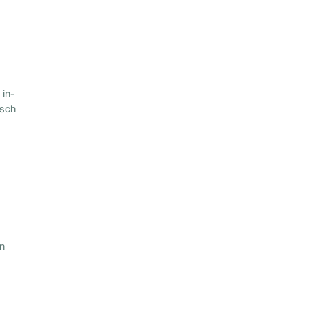
 in-
isch
en