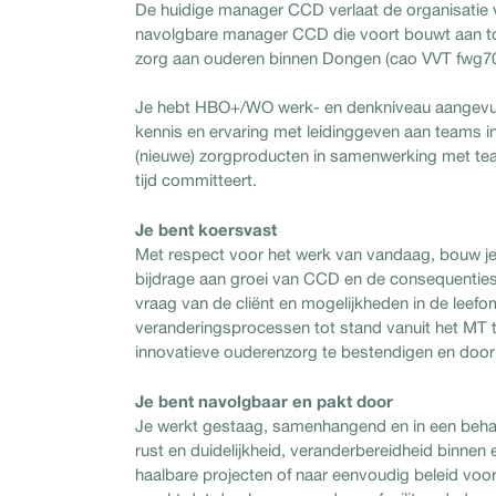
De huidige manager CCD verlaat de organisatie 
navolgbare manager CCD die voort bouwt aan t
zorg aan ouderen binnen Dongen (cao VVT fwg70 
Je hebt HBO+/WO werk- en denkniveau aangevuld
kennis en ervaring met leidinggeven aan teams in 
(nieuwe) zorgproducten in samenwerking met tea
tijd committeert.
Je bent koersvast
Met respect voor het werk van vandaag, bouw j
bijdrage aan groei van CCD en de consequenties v
vraag van de cliënt en mogelijkheden in de leef
veranderingsprocessen tot stand vanuit het MT tot
innovatieve ouderenzorg te bestendigen en door 
Je bent navolgbaar en pakt door
Je werkt gestaag, samenhangend en in een behap
rust en duidelijkheid, veranderbereidheid binnen e
haalbare projecten of naar eenvoudig beleid voo