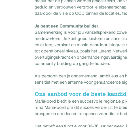
maakt dat de plannen worden gefaciliteerd, de 
geduld en vertrouwen vergroot je eigenaarschap 
daardoor de visie op CCD binnen de locaties, te
Je bent een Community builder
Samenwerking is voor jou vanzelfsprekend zowel
medewerkers. Je kunt goed luisteren en aansluit
en extern, verbindt en maakt daardoor integrale 
tot operationeel niveau, zoals het Lerend Netwe
overtuigingskracht en onderhandelingsvaardighed
community building op gang te houden.
Als persoon ben je ondernemend, ambitieus en heb 
sensitief met een antenne voor genuanceerde si
Ons aanbod voor de beste kandid
Maria-oord biedt je een succesvolle regionale pilo
rond Maria-oord om dit succes verder uit te bre
brengen en om deuren te openen voor die uitbrei
Het betreft een functie voor 32-36 uur per week.