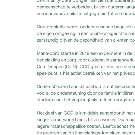
Community Care Dongen laat zien dat ouderenzor
gemeenschap te verbinden, blijven ouderen lange
een innovatieve pilot is uitgegroeid tot een bewe
Oorspronkelijk wordt ondersteunende begeleiding 
de eigen omgeving in een buurt-/wijkgerichte aa
zelfstandig blijven de gezondheid van cliënten pos
Maria-oord startte in 2018 een experiment in d
begeleiding en zorg voor ouderen in samenwer
Care Dongen (CCD). CCD gaat uit van een sterke 
speerpunt is het actief betrekken van het privé
Onderscheidend aan dit aanbod is dat leefcoache
vooral de ondersteuning door de familie initiëre
stadium naar het verpleeghuis met een zorgvraag d
Het doel van CCD is inmiddels aangetoond: het or
langer verantwoord thuis blijven wonen. Daarnaa
lagere maatschappelijke kosten. Leefcoaches heb
de grenzen van de financieringsdomeinen heen t