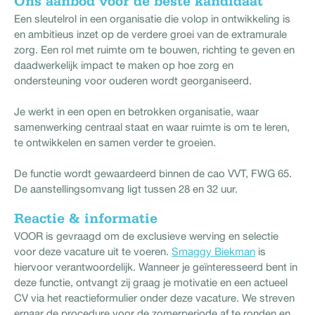
Ons aanbod voor de beste kandidaat
Een sleutelrol in een organisatie die volop in ontwikkeling is
en ambitieus inzet op de verdere groei van de extramurale
zorg. Een rol met ruimte om te bouwen, richting te geven en
daadwerkelijk impact te maken op hoe zorg en
ondersteuning voor ouderen wordt georganiseerd.
Je werkt in een open en betrokken organisatie, waar
samenwerking centraal staat en waar ruimte is om te leren,
te ontwikkelen en samen verder te groeien.
De functie wordt gewaardeerd binnen de cao VVT, FWG 65.
De aanstellingsomvang ligt tussen 28 en 32 uur.
Reactie & informatie
VOOR is gevraagd om de exclusieve werving en selectie
voor deze vacature uit te voeren.
Smaggy Biekman
is
hiervoor verantwoordelijk. Wanneer je geïnteresseerd bent in
deze functie, ontvangt zij graag je motivatie en een actueel
CV via het reactieformulier onder deze vacature. We streven
ernaar de procedure voor de zomerperiode af te ronden en