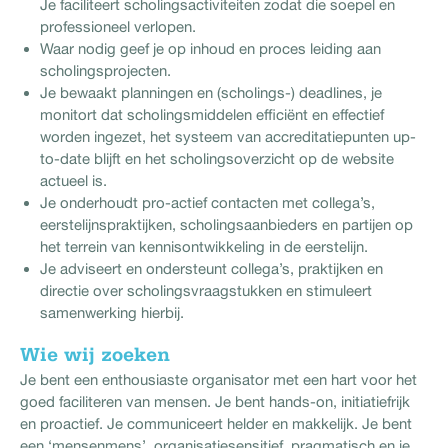
Je faciliteert scholingsactiviteiten zodat die soepel en
professioneel verlopen.
Waar nodig geef je op inhoud en proces leiding aan
scholingsprojecten.
Je bewaakt planningen en (scholings-) deadlines, je
monitort dat scholingsmiddelen efficiënt en effectief
worden ingezet, het systeem van accreditatiepunten up-
to-date blijft en het scholingsoverzicht op de website
actueel is.
Je onderhoudt pro-actief contacten met collega’s,
eerstelijnspraktijken, scholingsaanbieders en partijen op
het terrein van kennisontwikkeling in de eerstelijn.
Je adviseert en ondersteunt collega’s, praktijken en
directie over scholingsvraagstukken en stimuleert
samenwerking hierbij.
Wie wij zoeken
Je bent een enthousiaste organisator met een hart voor het
goed faciliteren van mensen. Je bent hands-on, initiatiefrijk
en proactief. Je communiceert helder en makkelijk. Je bent
een ‘mensenmens’, organisatiesensitief, pragmatisch en je