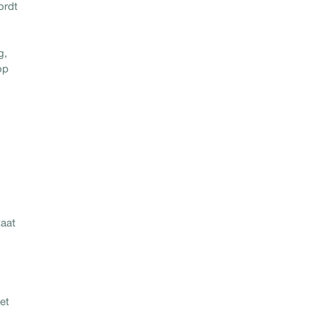
ordt
g,
op
taat
et