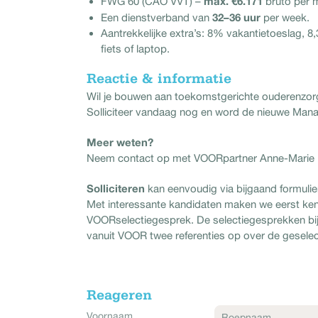
max. €6.171
FWG 60 (CAO VVT) –
bruto per 
32–36 uur
Een dienstverband van
per week.
Aantrekkelijke extra’s: 8% vakantietoeslag, 8,
fiets of laptop.
Reactie & informatie
Wil je bouwen aan toekomstgerichte ouderenzor
Solliciteer vandaag nog en word de nieuwe Manag
Meer weten?
Neem contact op met VOORpartner Anne-Marie K
Solliciteren
kan eenvoudig via bijgaand formulie
Met interessante kandidaten maken we eerst kennis
VOORselectiegesprek. De selectiegesprekken bij 
vanuit VOOR twee referenties op over de gesele
Reageren
Voornaam