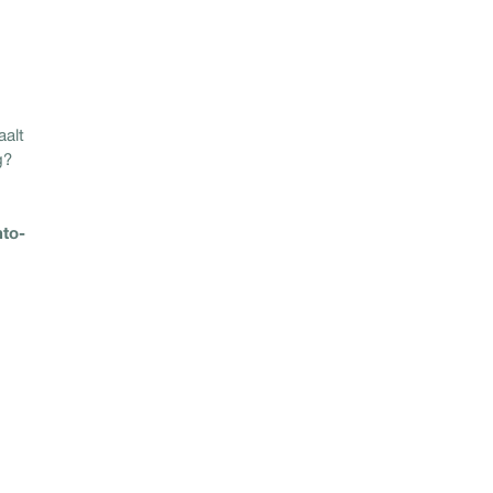
aalt
g?
to-