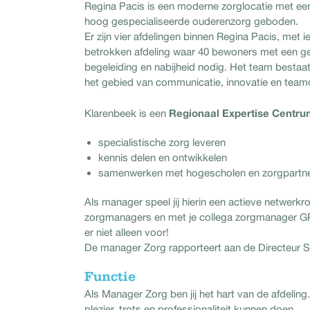
Regina Pacis is een moderne zorglocatie met een 
hoog gespecialiseerde ouderenzorg geboden.
Er zijn vier afdelingen binnen Regina Pacis, met
betrokken afdeling waar 40 bewoners met een ge
begeleiding en nabijheid nodig. Het team bestaa
het gebied van communicatie, innovatie en team
Regionaal Expertise Centru
Klarenbeek is een
specialistische zorg leveren
kennis delen en ontwikkelen
samenwerken met hogescholen en zorgpartne
Als manager speel jij hierin een actieve netwerk
zorgmanagers en met je collega zorgmanager GP+ 
er niet alleen voor!
De manager Zorg rapporteert aan de Directeur Sp
Functie
Als Manager Zorg ben jij het hart van de afdeling
plezier, trots en professionaliteit kunnen doen.