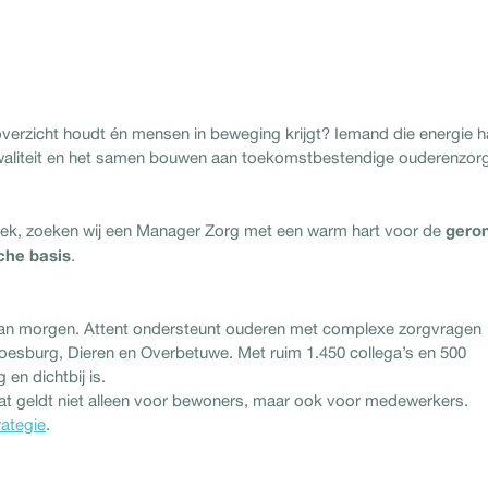
overzicht houdt én mensen in beweging krijgt? Iemand die energie h
kwaliteit en het samen bouwen aan toekomstbestendige ouderenzor
geron
eek, zoeken wij een Manager Zorg met een warm hart voor de
che basis
.
 van morgen. Attent ondersteunt ouderen met complexe zorgvragen
Doesburg, Dieren en Overbetuwe. Met ruim 1.450 collega’s en 500
 en dichtbij is.
.’ Dat geldt niet alleen voor bewoners, maar ook voor medewerkers.
rategie
.