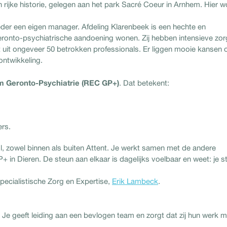
rijke historie, gelegen aan het park Sacré Coeur in Arnhem. Hier w
 ieder een eigen manager. Afdeling Klarenbeek is een hechte en
ronto-psychiatrische aandoening wonen. Zij hebben intensieve zor
t uit ongeveer 50 betrokken professionals. Er liggen mooie kansen 
ontwikkeling.
m Geronto-Psychiatrie (REC GP+)
. Dat betekent:
rs.
rol, zowel binnen als buiten Attent. Je werkt samen met de andere
in Dieren. De steun aan elkaar is dagelijks voelbaar en weet: je s
ecialistische Zorg en Expertise,
Erik Lambeck
.
. Je geeft leiding aan een bevlogen team en zorgt dat zij hun werk m