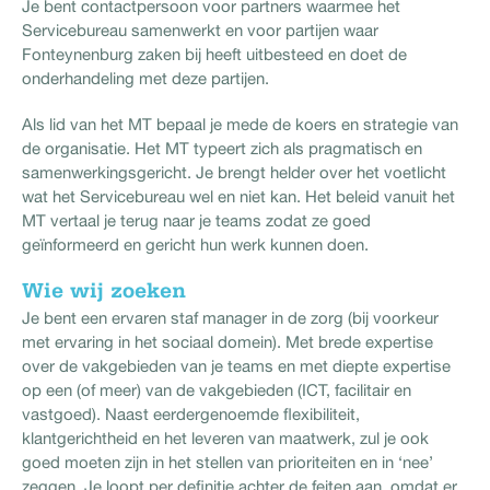
Je bent contactpersoon voor partners waarmee het
Servicebureau samenwerkt en voor partijen waar
Fonteynenburg zaken bij heeft uitbesteed en doet de
onderhandeling met deze partijen.
Als lid van het MT bepaal je mede de koers en strategie van
de organisatie. Het MT typeert zich als pragmatisch en
samenwerkingsgericht. Je brengt helder over het voetlicht
wat het Servicebureau wel en niet kan. Het beleid vanuit het
MT vertaal je terug naar je teams zodat ze goed
geïnformeerd en gericht hun werk kunnen doen.
Wie wij zoeken
Je bent een ervaren staf manager in de zorg (bij voorkeur
met ervaring in het sociaal domein). Met brede expertise
over de vakgebieden van je teams en met diepte expertise
op een (of meer) van de vakgebieden (ICT, facilitair en
vastgoed). Naast eerdergenoemde flexibiliteit,
klantgerichtheid en het leveren van maatwerk, zul je ook
goed moeten zijn in het stellen van prioriteiten en in ‘nee’
zeggen. Je loopt per definitie achter de feiten aan, omdat er