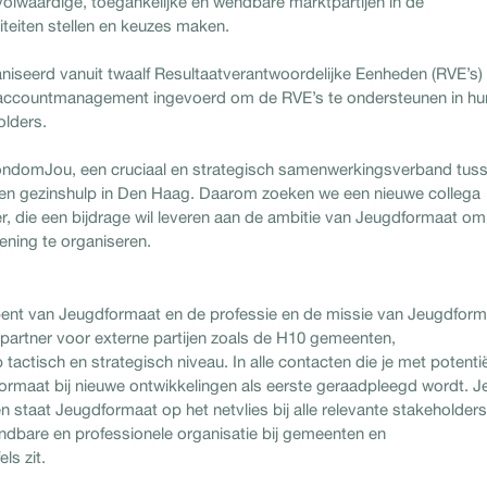
m volwaardige, toegankelijke en wendbare marktpartijen in de
riteiten stellen en keuzes maken.
iseerd vanuit twaalf Resultaatverantwoordelijke Eenheden (RVE’s)
0 accountmanagement ingevoerd om de RVE’s te ondersteunen in hu
olders.
ondomJou, een cruciaal en strategisch samenwerkingsverband tus
 en gezinshulp in Den Haag. Daarom zoeken we een nieuwe collega
 die een bijdrage wil leveren aan de ambitie van Jeugdformaat om
ening te organiseren.
 bent van Jeugdformaat en de professie en de missie van Jeugdfor
spartner voor externe partijen zoals de H10 gemeenten,
ctisch en strategisch niveau. In alle contacten die je met potenti
ormaat bij nieuwe ontwikkelingen als eerste geraadpleegd wordt. J
staat Jeugdformaat op het netvlies bij alle relevante stakeholders
endbare en professionele organisatie bij gemeenten en
ls zit.