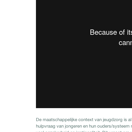
De maatschappelijke context van jeugdzorg is al 
hulpvraag van jongeren en hun ouders/systeem n