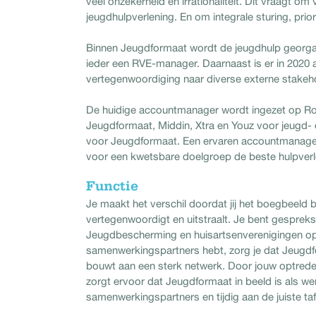
veel onzekerheid en irrationaliteit. Dit vraagt o
jeugdhulpverlening. En om integrale sturing, prio
Binnen Jeugdformaat wordt de jeugdhulp georgan
ieder een RVE-manager. Daarnaast is er in 202
vertegenwoordiging naar diverse externe stakeh
De huidige accountmanager wordt ingezet op R
Jeugdformaat, Middin, Xtra en Youz voor jeugd-
voor Jeugdformaat. Een ervaren accountmanager,
voor een kwetsbare doelgroep de beste hulpverl
Functie
Je maakt het verschil doordat jij het boegbeeld
vertegenwoordigt en uitstraalt. Je bent gesprek
Jeugdbescherming en huisartsenverenigingen op ta
samenwerkingspartners hebt, zorg je dat Jeugdf
bouwt aan een sterk netwerk. Door jouw optreden 
zorgt ervoor dat Jeugdformaat in beeld is als w
samenwerkingspartners en tijdig aan de juiste tafe