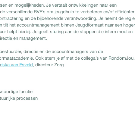
sen en mogelijkheden. Je vertaalt ontwikkelingen naar een
e verschillende RVE’s om jeugdhulp te verbeteren en/of efficiënter
ntractering en de bijbehorende verantwoording. Je neemt de regie
 en tilt het accountmanagement binnen Jeugdformaat naar een hoger
ur helpt hierbij. Je geeft sturing aan de stappen die intern moeten
directie en management.
bestuurder, directie en de accountmanagers van de
ormaatacademie. Ook stem je af met de collega’s van RondomJou.
riska van Esveld
, directeur Zorg.
ksoortige functie
tuurlijke processen