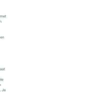
 met
n
sen
maat
ële
e
. Je