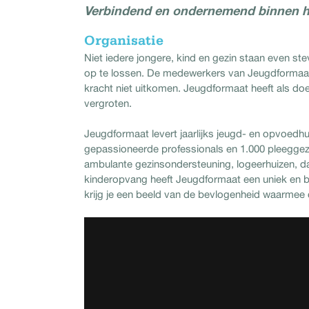
Verbindend en ondernemend binnen h
Organisatie
Niet iedere jongere, kind en gezin staan even st
op te lossen. De medewerkers van Jeugdformaat 
kracht niet uitkomen. Jeugdformaat heeft als do
vergroten.
Jeugdformaat levert jaarlijks jeugd- en opvoed
gepassioneerde professionals en 1.000 pleeggez
ambulante gezinsondersteuning, logeerhuizen, d
kinderopvang heeft Jeugdformaat een uniek en b
krijg je een beeld van de bevlogenheid waarmee