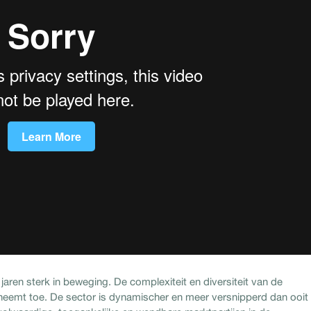
jaren sterk in beweging. De complexiteit en diversiteit van de
eemt toe. De sector is dynamischer en meer versnipperd dan ooit