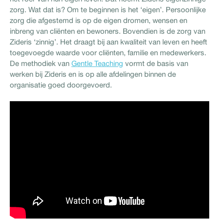
zorg. Wat dat is? Om te beginnen is het ‘eigen’. Persoonlijke
zorg die afgestemd is op de eigen dromen, wensen en
inbreng van cliënten en bewoners. Bovendien is de zorg van
Zideris ‘zinnig’. Het draagt bij aan kwaliteit van leven en heeft
toegevoegde waarde voor cliënten, familie en medewerkers.
De methodiek van
Gentle Teaching
vormt de basis van
werken bij Zideris en is op alle afdelingen binnen de
organisatie goed doorgevoerd.