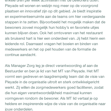
enkele uren per week activiteiten met de bewoners doen.
Pleyade wil wonen en welzijn nog meer op de voorgrond
plaatsen en innovatief zijn op dit gebied. Je biedt inspiratie
en experimenteerruimte aan de teams om hier verdergaande
stappen in te zetten. Bijvoorbeeld het mogelijk maken dat de
bewoners zoveel mogelijk hun hobby’s en favoriete uitjes
kunnen blijven doen. Ook het omtoveren van het restaurant
als bruisend hart is hier een onderdeel van. Jij hebt hierin een
leidende rol. Daarnaast vragen het boeien en binden van
medewerkers en het op peil houden van de formatie de
continue aandacht.
Als Manager Zorg leg je direct verantwoording af aan de
Bestuurder en ben je lid van het MT van Pleyade. Het MT
vormt een gedreven en laagdrempelig team dat de visie van
Pleyade in de organisatie uitrolt en sterk ontwikkelgericht
werkt. Zij willen de zorgmedewerkers goed faciliteren, zodat
die hun eigen verantwoordelijkheid maximaal kunnen
vormgeven rondom de bewoner. Als MT lid vertaal je op
heldere en inspirerende wijze de visie van de organisatie naar
jouw onderdelen.