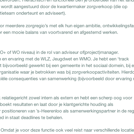
t wordt aangestuurd door de kwartiermaker zorgverkoop (die op
tieteam onderteunt en adviseert).
or meerdere zorgregio’s met elk hun eigen ambitie, ontwikkelingsf
er een mooie balans van voortvarend en afgestemd werken.
O+ of WO niveau) in de rol van adviseur of(project)manager.
an en ervaring met de WLZ, Jeugdwet en WMO. Je hebt een ‘track
t bijvoorbeeld gewerkt bij een gemeente in het sociaal domein, bij 
rganisatie waar je betrokken was bij zorgverkoopactiviteiten. Hierd
anciële consequenties van samenwerking (bijvoorbeeld door ervaring
k relatiegericht zowel intern als extern en hebt een scherp oog voor
 boekt resultaten en laat door je klantgerichte houding als
r positioneren van ’s-Heerenloo als samenwerkingspartner in de reg
d in staat deadlines te behalen.
. Omdat je voor deze functie ook veel reist naar verschillende locatie