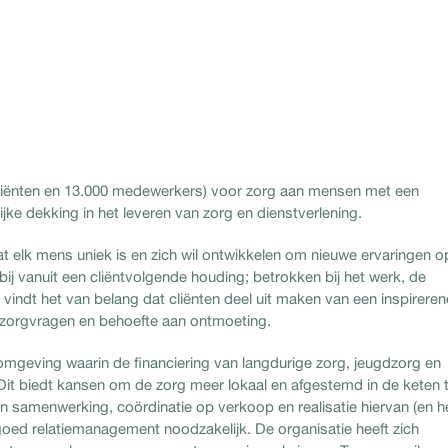
 cliënten en 13.000 medewerkers) voor zorg aan mensen met een
ijke dekking in het leveren van zorg en dienstverlening.
t elk mens uniek is en zich wil ontwikkelen om nieuwe ervaringen o
j vanuit een cliëntvolgende houding; betrokken bij het werk, de
 vindt het van belang dat cliënten deel uit maken van een inspirere
n zorgvragen en behoefte aan ontmoeting.
mgeving waarin de financiering van langdurige zorg, jeugdzorg en
Dit biedt kansen om de zorg meer lokaal en afgestemd in de keten 
n samenwerking, coördinatie op verkoop en realisatie hiervan (en h
en goed relatiemanagement noodzakelijk. De organisatie heeft zich