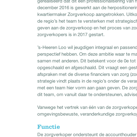
gerealiseerd dat dit een professionalisering van
december 2016 is gewerkt aan de herpositioneri
kwartiermaker Zorgverkoop aangetrokken. Uitkom
de regio’s het team te versterken met strategisc
geven aan de zorgverkoop en het proces van zor
zorgverkopers is in 2017 gestart.
’s-Heeren Loo wil jeugdigen integraal en passend
perspectief hebben. Om deze ambitie waar te ma
samen met anderen. Dit betekent voor de 0e tot
opgeschaald en afgeschaald. Dit vraagt een ges
afspraken met de diverse financiers van zorg (z
strategie vindt plaats in de regio’s onder de ver
met een team hier vorm aan gaan geven. De zorgv
dit team, om vanuit daar te ondersteunen, advise
Vanwege het vertrek van één van de zorgverkoper
omgevingsbewuste, veranderkundige zorgverko
Functie
De zorgverkoper ondersteunt de accounthouder j