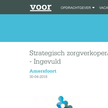
OPDRACHTGEVER
VAC
Strategisch zorgverkop
- Ingevuld
Amersfoort
30-04-2018