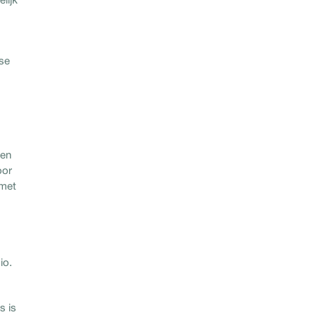
ase
een
oor
 met
io.
s is