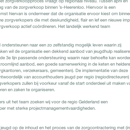
 het zorgverkoopproces vraagt op regionaal niveau. Tussen april en
ng van de zorgverkoop binnen ’s-Heerenloo. Hiervoor is een
st hiervan is ondermeer dat de organisatie ervoor kiest om binne
he zorgverkopers die met deskundigheid, flair en lef een nieuwe imp
gverkoop actief coördineren. Het landelijk werkend team
 ondersteunen naar een zo zelfstandig mogelijk leven waarin zij
ken wil de organisatie een dekkend aanbod van jeugdhulp realiser
 de 3e lijn passende ondersteuning waarin naar behoefte kan worde
troomlijnd aanbod, een goede samenwerking in de keten en helder
orgkantoren, verzekeraars, gemeenten). De implementatie van deze
antwoordelijk van accounthouders jeugd per regio (regiodirecteuren)
erkopers zullen bij voorkeur vanaf de start onderdeel uit maken v
ren en zaken te organiseren.
s uit het team zoeken wij voor de regio Gelderland een
per met sterke projectmanagementvaardigheden.
eugd op de inhoud en het proces van de zorgcontractering met (in