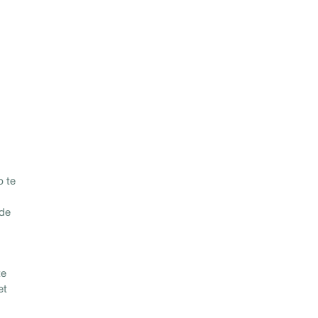
p te
nde
te
et