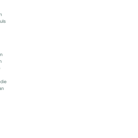
n
uls
en
n
e
 die
an