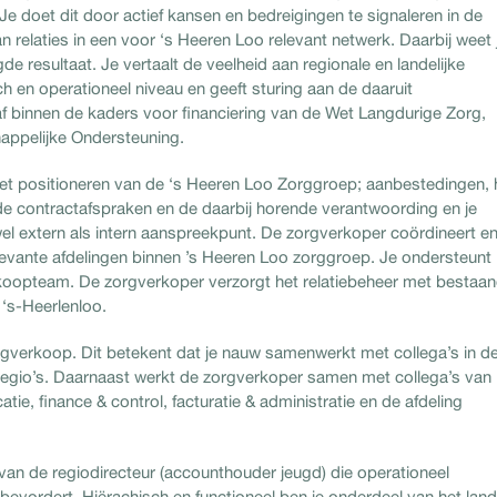
Je doet dit door actief kansen en bedreigingen te signaleren in de
elaties in een voor ‘s Heeren Loo relevant netwerk. Daarbij weet 
 resultaat. Je vertaalt de veelheid aan regionale en landelijke
h en operationeel niveau en geeft sturing aan de daaruit
 af binnen de kaders voor financiering van de Wet Langdurige Zorg,
ppelijke Ondersteuning.
et positioneren van de ‘s Heeren Loo Zorggroep; aanbestedingen, 
 contractafspraken en de daarbij horende verantwoording en je
wel extern als intern aanspreekpunt. De zorgverkoper coördineert e
relevante afdelingen binnen ’s Heeren Loo zorggroep. Je ondersteunt
koopteam. De zorgverkoper verzorgt het relatiebeheer met bestaa
 ‘s-Heerlenloo.
gverkoop. Dit betekent dat je nauw samenwerkt met collega’s in d
regio’s. Daarnaast werkt de zorgverkoper samen met collega’s van
e, finance & control, facturatie & administratie en de afdeling
van de regiodirecteur (accounthouder jeugd) die operationeel
 bevordert. Hiërachisch en functioneel ben je onderdeel van het lande