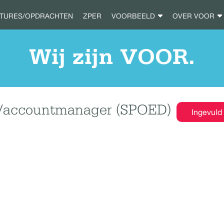
ATURES/OPDRACHTEN
ZPER
VOORBEELD
OVER VOOR
Wij zijn VOOR.
er/accountmanager (SPOED)
Ingevuld