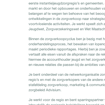
eerste instantie)jeugdzorgregio’s en gemeenten. 
markt en door het opbouwen en onderhouden van r
belangen af te wegen ten behoeve van het beoogde
ontwikkelingen in de zorgverkoop naar strategisc
voortvloeiende activiteiten. Je werkt speelt zich
Jeugdwet, Zorgverzekeringswet en Wet Maatscha
Binnen de zorgverkoopcyclus ben je bezig met h
onderhandelingsproces, het bewaken van lopende
maakt periodieke rapportages. Hierbij ben je zo
vertaalt alle eisen vanuit de afspraken naar de 
hiermee de accounthouder jeugd en het zorgver
en nieuwe relaties die passen bij de ambities van
Je bent onderdeel van de netwerkorganisatie zor
regio’s en met de zorgverkopers van de andere 
stafafdeling zorgverkoop, marketing & communicati
zorgbeleid Advisium.
Je werkt voor de regio en bent sparringspartner 
inhoudelijk de regionale beleidslijnen bewaakt en