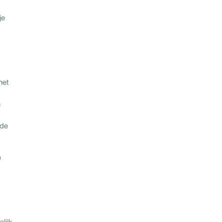
je
het
n
nde
e
lijk