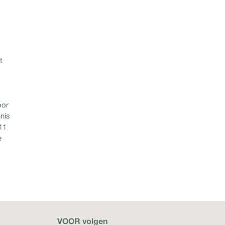
t
oor
nis
11
e
VOOR volgen